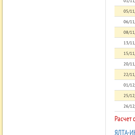
01/11
05/11
06/11
08/11
13/11
15/11
20/11
22/11
01/12
25/12
26/12
Расчет 
ЯЛТА-И