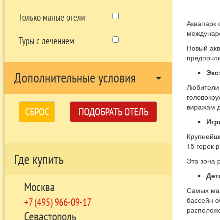
Только малые отели
Аквапарк 
междунаро
Туры с лечением
Новый акв
предпочли
Экс
Дополнительные условия
arrow_drop_down
Любители 
головокру
виражам д
СБРОС
ПОДОБРАТЬ ОТЕЛЬ
Игр
Крупнейши
15 горок 
Где купить
Эта зона 
Дет
Москва
Самых мал
бассейн о
+7 (495) 966-09-17
расположе
Севастополь