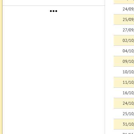
more_horiz
24/09
25/09
27/09
02/10
04/10
09/10
10/10
11/10
16/10
24/10
25/10
31/10