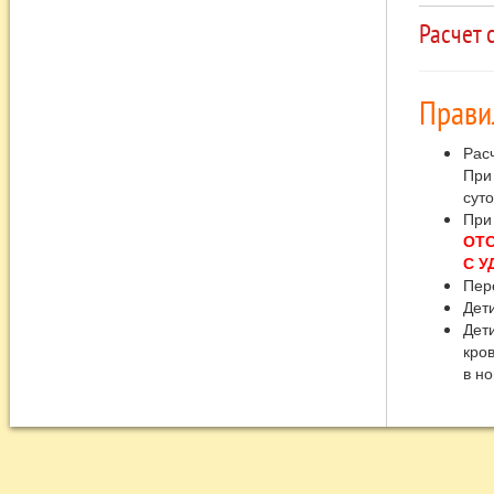
Расчет 
Прави
Расч
При 
суто
При
ОТС
С У
Пер
Дет
Дет
кро
в н