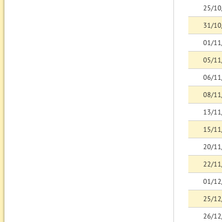
25/10
31/10
01/11
05/11
06/11
08/11
13/11
15/11
20/11
22/11
01/12
25/12
26/12