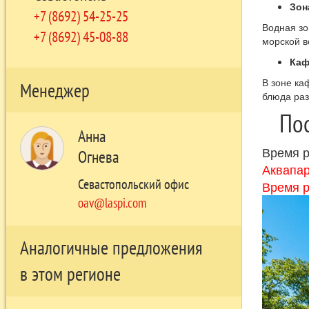
Зон
+7 (8692) 54-25-25
Водная зо
+7 (8692) 45-08-88
морской в
Каф
В зоне ка
Менеджер
блюда раз
Пос
Анна
Время р
Огнева
Аквапар
Севастопольский офис
Время р
oav@laspi.com
Аналогичные предложения
в этом регионе