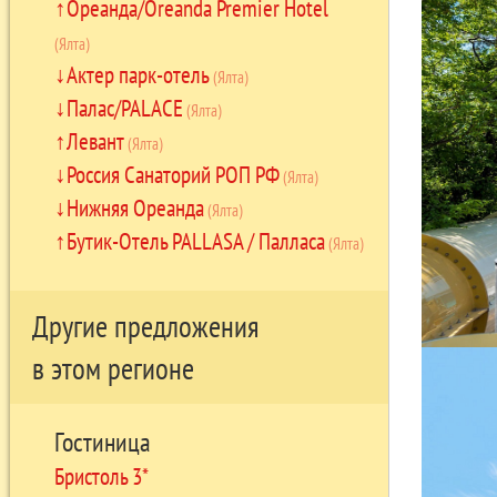
Ореанда/Oreanda Premier Hotel
(Ялта)
Актер парк-отель
(Ялта)
Палас/PALACE
(Ялта)
Левант
(Ялта)
Россия Санаторий РОП РФ
(Ялта)
Нижняя Ореанда
(Ялта)
Бутик-Отель PALLASA / Палласа
(Ялта)
Другие предложения
в этом регионе
Гостиница
Бристоль 3*