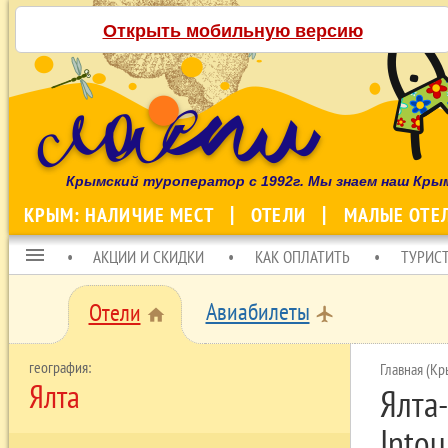
Открыть мобильную версию
Крымский туроператор с 1992г. Мы знаем наш Кры
КРЫМ: НАЛИЧИЕ МЕСТ
ОТЕЛИ
МАЛЫЕ ОТЕ
menu
АКЦИИ И СКИДКИ
КАК ОПЛАТИТЬ
ТУРИС
Авиабилеты
Отели
local_airport
home
Главная (Кр
Ялта
Ялта-
Intou