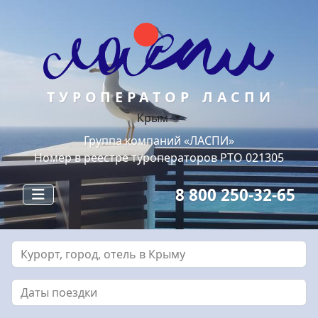
ТУРОПЕРАТОР ЛАСПИ
Крым
Группа компаний «ЛАСПИ»
Номер в реестре туроператоров РТО 021305
8 800 250-32-65
Курорт, город, отель в Крыму
Даты поездки