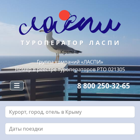
ТУРОПЕРАТОР ЛАСПИ
Крым
Группа компаний «ЛАСПИ»
Номер в реестре туроператоров РТО 021305
8 800 250-32-65
Курорт, город, отель в Крыму
Даты поездки