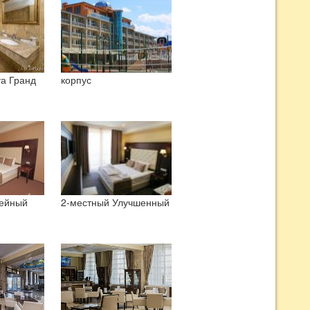
а Гранд
корпус
ейный
2-местный Улучшенный