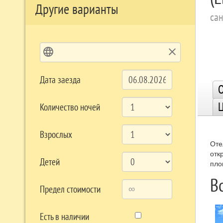
Другие варианты
са
language
clear
Дата заезда
О
Количество ночей
Взрослых
Оте
отк
Детей
пло
В
Предел стоимости
Есть в наличии