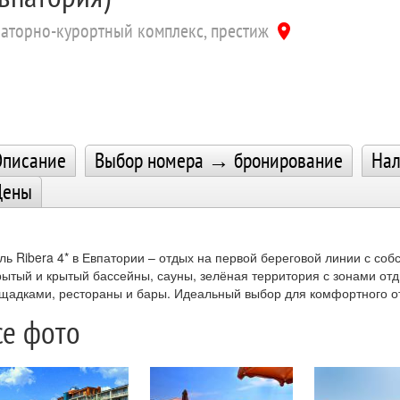
наторно-курортный комплекс, престиж
location_on
писание
Выбор номера → бронирование
Нал
Цены
ль Ribera 4* в Евпатории – отдых на первой береговой линии с со
рытый и крытый бассейны, сауны, зелёная территория с зонами от
щадками, рестораны и бары. Идеальный выбор для комфортного от
се фото