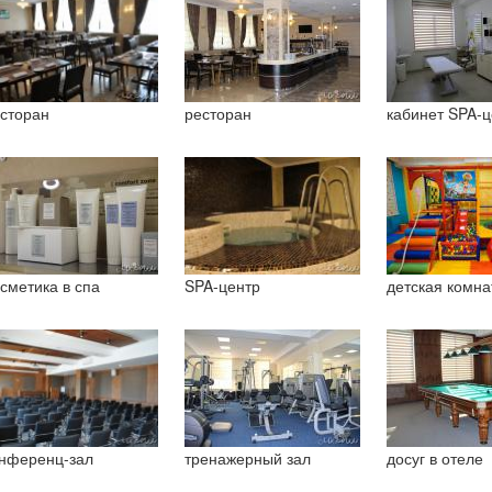
сторан
ресторан
кабинет SPA-ц
сметика в спа
SPA-центр
детская комна
нференц-зал
тренажерный зал
досуг в отеле