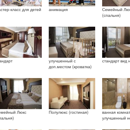
стер-класс для детей
анимация
Семейный Лю
(спальня)
андарт
улучшенный с
стандарт вид 
доп.местом (кроватка)
мейный Люкс
Полулюкс (гостиная)
ванная комна
пальня)
улучшенный н