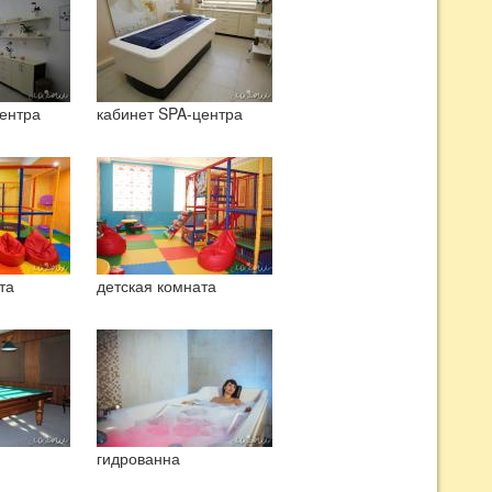
ентра
кабинет SPA-центра
та
детская комната
гидрованна