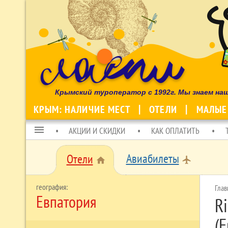
Крымский туроператор с 1992г. Мы знаем на
КРЫМ: НАЛИЧИЕ МЕСТ
ОТЕЛИ
МАЛЫЕ
menu
АКЦИИ И СКИДКИ
КАК ОПЛАТИТЬ
Авиабилеты
Отели
local_airport
home
Глав
Евпатория
R
(