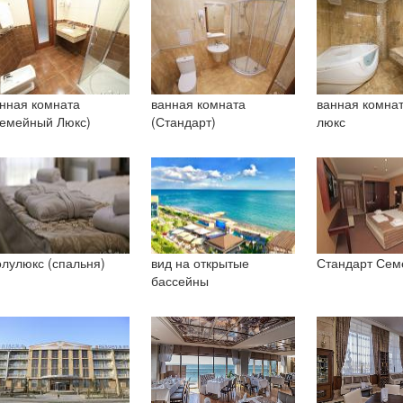
нная комната
ванная комната
ванная комнат
емейный Люкс)
(Стандарт)
люкс
лулюкс (спальня)
вид на открытые
Стандарт Сем
бассейны