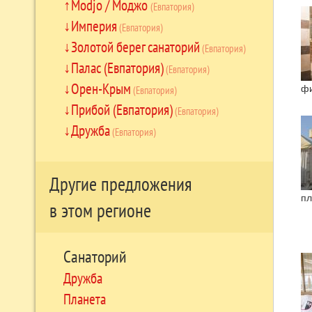
Modjo / Моджо
(Евпатория)
Империя
(Евпатория)
Золотой берег санаторий
(Евпатория)
Палас (Евпатория)
(Евпатория)
Орен-Крым
ф
(Евпатория)
Прибой (Евпатория)
(Евпатория)
Дружба
(Евпатория)
Другие предложения
пл
в этом регионе
Санаторий
Дружба
Планета