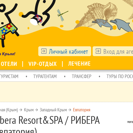
Личный кабинет
Вход для аг
exit_to_app
exit_to_app
ш Крым!
ЛЕЧЕНИЕ
 ОТЕЛИ
VIP-ОТДЫХ
ТУРИСТАМ
ТУРАГЕНТАМ
ТРАНСФЕР
ТУРЫ ПО РОС
ная (Крым)
Крым
Западный Крым
Евпатория
arrow_forward
arrow_forward
arrow_forward
ibera Resort&SPA / РИБЕРА
пого
Евпатория)