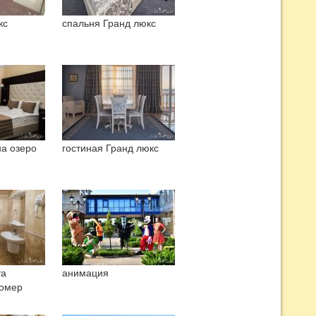
кс
спальня Гранд люкс
на озеро
гостиная Гранд люкс
та
анимация
омер