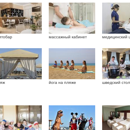
итобар
массажный кабинет
медицинский 
яж
йога на пляже
шведский стол