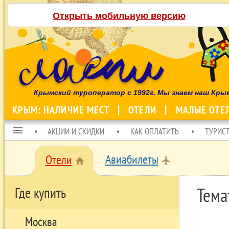
Открыть мобильную версию
Крымский туроператор с 1992г. Мы знаем наш Кры
КРЫМ: НАЛИЧИЕ МЕСТ
ОТЕЛИ
МАЛЫЕ ОТЕ
menu
АКЦИИ И СКИДКИ
КАК ОПЛАТИТЬ
ТУРИС
Авиабилеты
Отели
local_airport
home
Тема
Где купить
Москва