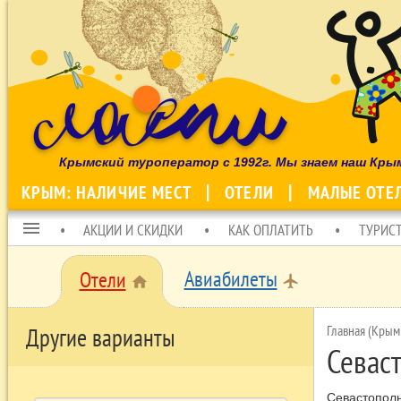
Крымский туроператор с 1992г. Мы знаем наш Кры
КРЫМ: НАЛИЧИЕ МЕСТ
ОТЕЛИ
МАЛЫЕ ОТЕ
menu
АКЦИИ И СКИДКИ
КАК ОПЛАТИТЬ
ТУРИС
Авиабилеты
Отели
local_airport
home
Главная (Крым
Другие варианты
Севас
Севастополь