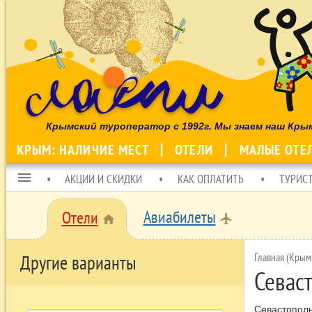
Крымский туроператор с 1992г. Мы знаем наш Кры
КРЫМ: НАЛИЧИЕ МЕСТ
ОТЕЛИ
МАЛЫЕ ОТЕ
menu
АКЦИИ И СКИДКИ
КАК ОПЛАТИТЬ
ТУРИС
Авиабилеты
Отели
local_airport
home
Главная (Крым
Другие варианты
Севас
Севастополь