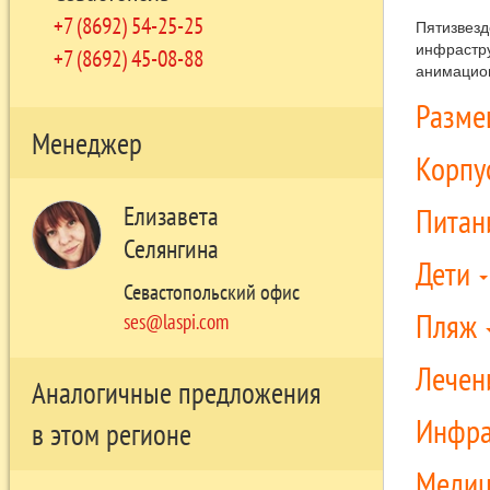
+7 (8692) 54-25-25
Пятизвезд
инфрастру
+7 (8692) 45-08-88
анимацио
Разм
Менеджер
Корпу
Елизавета
Питан
Селянгина
Дети
Севастопольский офис
Пляж
ses@laspi.com
Лечен
Аналогичные предложения
Инфра
в этом регионе
Медиц