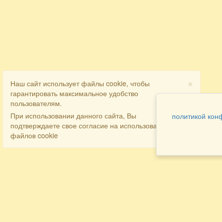
×
Наш сайт использует файлы cookie, чтобы
гарантировать максимальное удобство
пользователям.
При использовании данного сайта, Вы
политикой кон
подтверждаете свое согласие на использование
файлов cookie
Разделы
Как заказать
Главная
Договора
Контакты
туристов
Мобильная версия
Бронирование
Все предложения
номера
Экскурсионные туры
Заказ
Достопримечательности Крыма
трансфера
Авиа
Заказ экскурсий