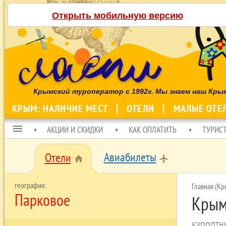
Открыть мобильную версию
Крымский туроператор с 1992г. Мы знаем наш Кры
КРЫМ: НАЛИЧИЕ МЕСТ
ОТЕЛИ
МАЛЫЕ ОТЕ
menu
АКЦИИ И СКИДКИ
КАК ОПЛАТИТЬ
ТУРИС
Авиабилеты
Отели
local_airport
home
Главная (Кр
Парковое
Крым
курортн