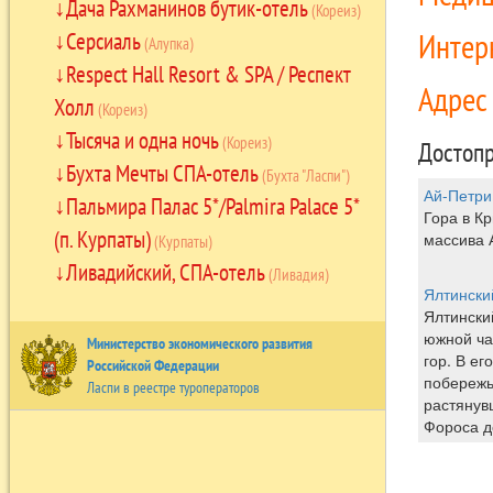
Дача Рахманинов бутик-отель
(Кореиз)
Интер
Серсиаль
(Алупка)
Respect Hall Resort & SPA / Респект
Адре
Холл
(Кореиз)
Тысяча и одна ночь
(Кореиз)
Достопр
Бухта Мечты СПА-отель
(Бухта "Ласпи")
Ай-Петри
Пальмира Палас 5*/Palmira Palace 5*
Гора в Кр
(п. Курпаты)
массива 
(Курпаты)
Ливадийский, СПА-отель
(Ливадия)
Ялтински
Ялтински
южной ча
Министерство экономического развития
гор. В ег
Российской Федерации
побережь
Ласпи в реестре туроператоров
растянув
Фороса д