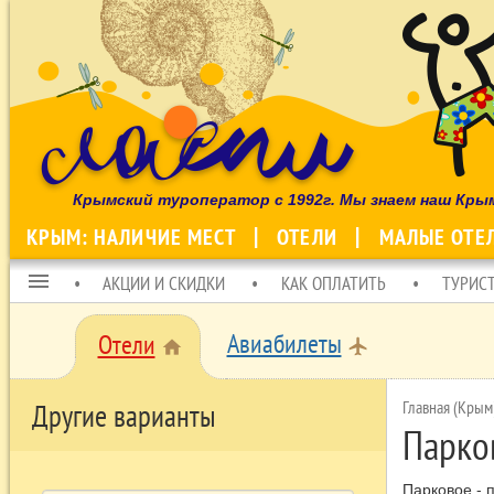
Крымский туроператор с 1992г. Мы знаем наш Кры
КРЫМ: НАЛИЧИЕ МЕСТ
ОТЕЛИ
МАЛЫЕ ОТЕ
menu
АКЦИИ И СКИДКИ
КАК ОПЛАТИТЬ
ТУРИС
Авиабилеты
Отели
local_airport
home
Главная (Крым
Другие варианты
Парко
Парковое - 