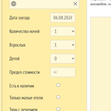
language
clear
ансамбля, н
«Пробуждени
(1911), «За
Дата заезда
Южнобережно
резиденция 
Количество ночей
Взрослых
Детей
Предел стоимости
Есть в наличии
Только малые отели
Туры с лечением