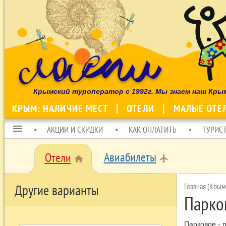
Крымский туроператор с 1992г. Мы знаем наш Кры
КРЫМ: НАЛИЧИЕ МЕСТ
ОТЕЛИ
МАЛЫЕ ОТЕ
menu
АКЦИИ И СКИДКИ
КАК ОПЛАТИТЬ
ТУРИС
Авиабилеты
Отели
local_airport
home
Главная (Крым
Другие варианты
Парко
Парковое - 