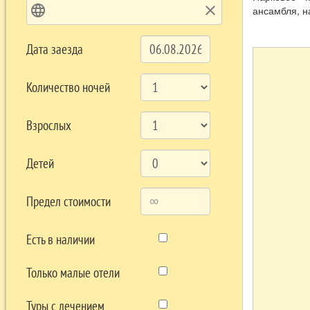
language
clear
ансамбля, н
«Пробуждени
(1911), «За
Дата заезда
Южнобережно
резиденция 
Количество ночей
Взрослых
Детей
Предел стоимости
Есть в наличии
Только малые отели
Туры с лечением