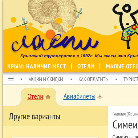
Крымский туроператор с 1992г. Мы знаем наш Кры
КРЫМ: НАЛИЧИЕ МЕСТ
ОТЕЛИ
МАЛЫЕ ОТЕ
menu
АКЦИИ И СКИДКИ
КАК ОПЛАТИТЬ
ТУРИС
Авиабилеты
Отели
local_airport
home
Главная (Крым
Другие варианты
Симеи
Симеи́з — п