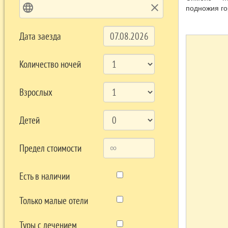
language
clear
подножия го
В Симеизе, 
обсерватори
Дата заезда
использовав
а позднее п
Количество ночей
В Симеизе н
наблюдения 
Взрослых
Рядом с пос
Панеа, вокр
Детей
Предел стоимости
Есть в наличии
Только малые отели
Туры с лечением