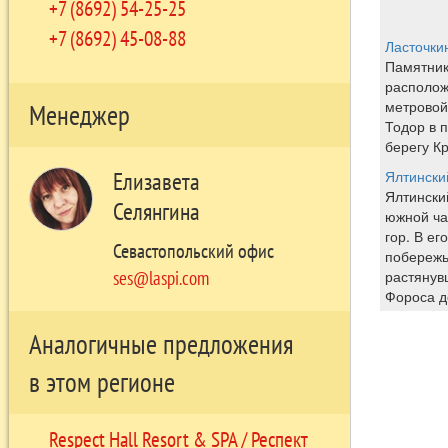
+7 (8692) 54-25-25
+7 (8692) 45-08-88
Ласточки
Памятник
располож
метровой
Менеджер
Тодор в 
берегу К
Елизавета
Ялтински
Ялтински
Селянгина
южной ча
гор. В ег
Севастопольский офис
побережь
ses@laspi.com
растянув
Фороса д
Аналогичные предложения
в этом регионе
Respect Hall Resort & SPA / Респект