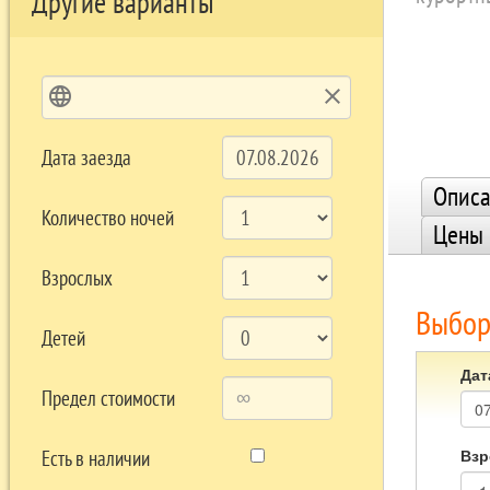
Другие варианты
language
clear
Дата заезда
Описа
Количество ночей
Цены
Взрослых
Выбор
Детей
Дат
Предел стоимости
Взр
Есть в наличии