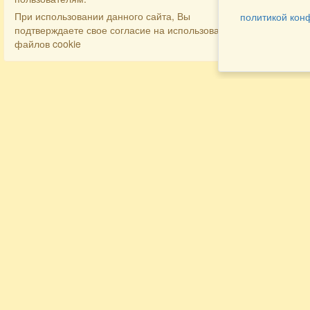
При использовании данного сайта, Вы
политикой кон
подтверждаете свое согласие на использование
файлов cookie
Разделы
Как заказать
Главная
Договора
Контакты
туристов
Мобильная версия
Бронирование
Все предложения
номера
Экскурсионные туры
Заказ
Достопримечательности Крыма
трансфера
Авиа
Заказ экскурсий
Туры за рубеж
Тематические страницы
Агентам
Политика в отношении обработки
персональных данных