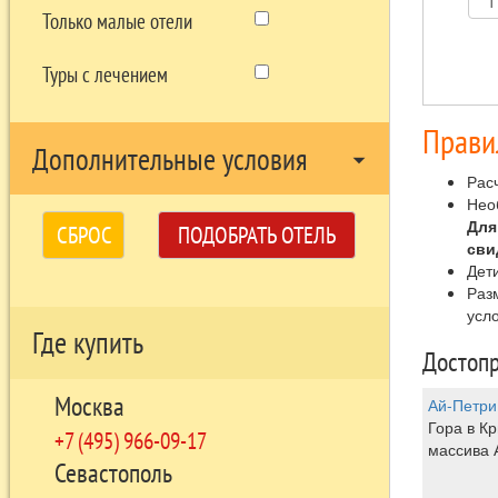
Только малые отели
Туры с лечением
Прави
Дополнительные условия
arrow_drop_down
Расч
Нео
Для
СБРОС
ПОДОБРАТЬ ОТЕЛЬ
сви
Дет
Раз
усло
Где купить
Достопр
Москва
Ай-Петри
Гора в Кр
+7 (495) 966-09-17
массива 
Севастополь