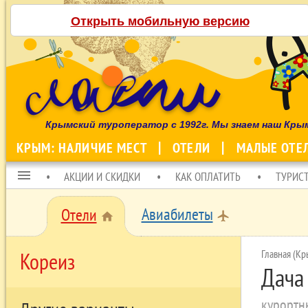
Открыть мобильную версию
Крымский туроператор с 1992г. Мы знаем наш Кры
КРЫМ: НАЛИЧИЕ МЕСТ
ОТЕЛИ
МАЛЫЕ ОТЕ
menu
АКЦИИ И СКИДКИ
КАК ОПЛАТИТЬ
ТУРИС
Авиабилеты
Отели
local_airport
home
Главная (Кр
Кореиз
Дача
курортн