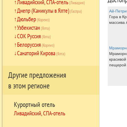
Ливадийский, СПА-отель
(Ливадия)
Днепр (Каникулы в Ялте)
Ай-Петри
(Гаспра)
Гора в Кр
Дюльбер
(Кореиз)
массива 
Узбекистан
(Ялта)
СОК Руссия
(Ялта)
Белоруссия
(Кореиз)
Мраморн
Санаторий Кирова
Мраморна
(Ялта)
красивой
пещерой
Другие предложения
в этом регионе
Курортный отель
Ливадийский, СПА-отель