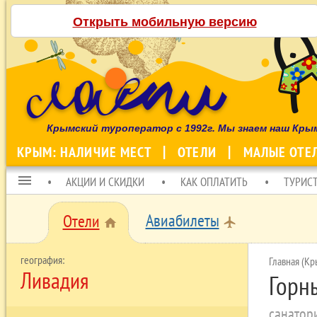
Открыть мобильную версию
Крымский туроператор с 1992г. Мы знаем наш Кры
КРЫМ: НАЛИЧИЕ МЕСТ
ОТЕЛИ
МАЛЫЕ ОТЕ
menu
АКЦИИ И СКИДКИ
КАК ОПЛАТИТЬ
ТУРИС
Авиабилеты
Отели
local_airport
home
Главная (Кр
Ливадия
Горн
санатор