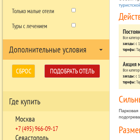
туристско
Только малые отели
Дейст
Туры с лечением
Постоя
Все катего
заезды:
c 1
Дополнительные условия
arrow_drop_down
тарифы:
Та
Акция 
СБРОС
ПОДОБРАТЬ ОТЕЛЬ
Все катего
заезды:
c 1
тарифы:
Та
Сильн
Где купить
Парковая 
подогрева
Москва
Разм
+7 (495) 966-09-17
Севастополь