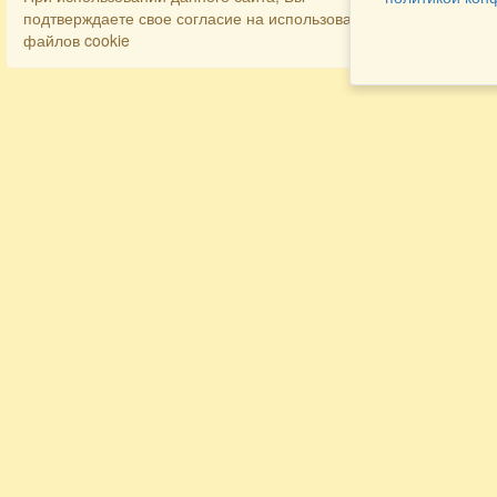
подтверждаете свое согласие на использование
файлов cookie
Разделы
Как заказать
Главная
Договора
Контакты
туристов
Мобильная версия
Бронирование
Все предложения
номера
Экскурсионные туры
Заказ
Достопримечательности Крыма
трансфера
Авиа
Заказ экскурсий
Туры за рубеж
Тематические страницы
Агентам
Политика в отношении обработки
персональных данных