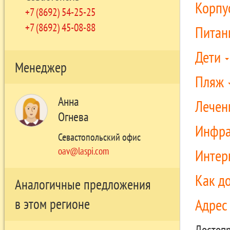
Корпу
+7 (8692) 54-25-25
+7 (8692) 45-08-88
Питан
Дети
Менеджер
Пляж
Анна
Лечен
Огнева
Инфра
Севастопольский офис
oav@laspi.com
Интер
Как д
Аналогичные предложения
Адре
в этом регионе
Достопр