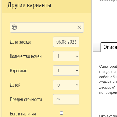
Другие варианты
language
clear
Дата заезда
Описа
Количество ночей
Санаторий
Взрослых
гнездо» и
собой обш
отдыха и 
Детей
дворцом".
непродолж
Предел стоимости
Есть в наличии
Объект п