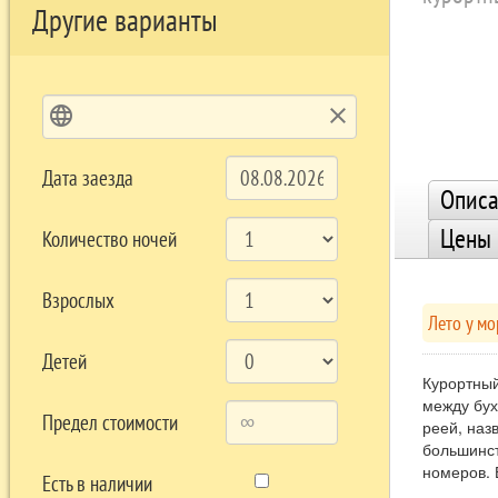
Другие варианты
language
clear
Дата заезда
Описа
Цены
Количество ночей
Взрослых
Лето у мо
Детей
Курортный
между бух
Предел стоимости
реей, назв
большинст
номеров.
Есть в наличии
ВОЗМОЖНО