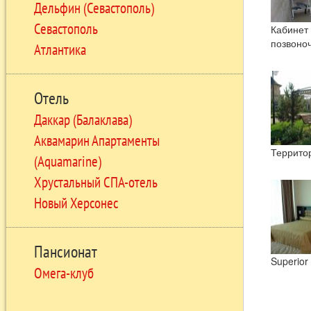
Дельфин (Севастополь)
Севастополь
Кабинет
позвоно
Атлантика
Отель
Даккар (Балаклава)
Аквамарин Апартаменты
Террито
(Aquamarine)
Хрустальный СПА-отель
Новый Херсонес
Пансионат
Superior
Омега-клуб