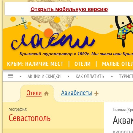
Открыть мобильную версию
Крымский туроператор с 1992г. Мы знаем наш Кры
КРЫМ: НАЛИЧИЕ МЕСТ
ОТЕЛИ
МАЛЫЕ ОТЕ
menu
АКЦИИ И СКИДКИ
КАК ОПЛАТИТЬ
ТУРИС
Авиабилеты
Отели
local_airport
home
Главная (Кр
Севастополь
Аква
курортн