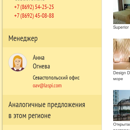
+7 (8692) 54-25-25
+7 (8692) 45-08-88
Superior
Менеджер
Анна
Огнева
Design D
Севастопольский офис
море
oav@laspi.com
Аналогичные предложения
в этом регионе
Открыта
рестора