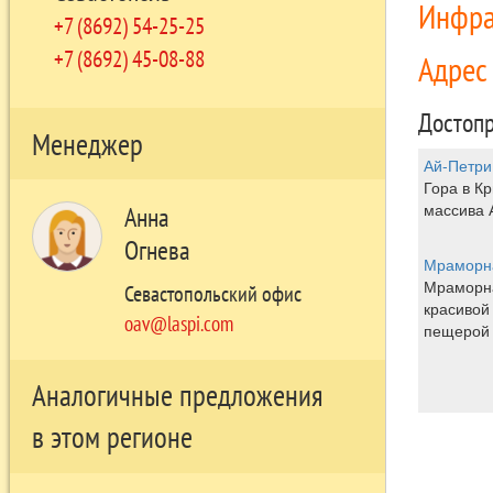
Инфра
+7 (8692) 54-25-25
+7 (8692) 45-08-88
Адре
Достопр
Менеджер
Ай-Петри
Гора в Кр
массива 
Анна
Огнева
Мраморн
Мраморна
Севастопольский офис
красивой
oav@laspi.com
пещерой
Аналогичные предложения
в этом регионе