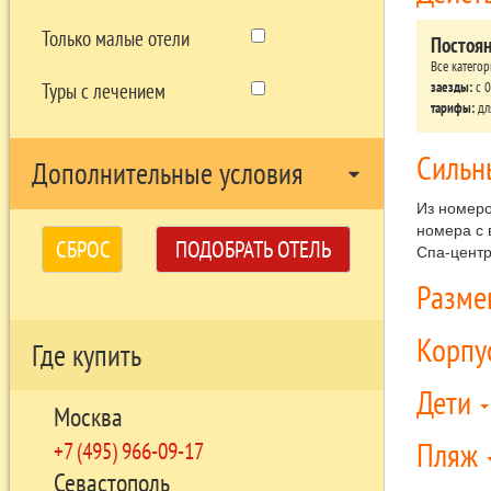
Только малые отели
Постоя
Все катего
заезды:
c 0
Туры с лечением
тарифы:
дл
Сильн
Дополнительные условия
arrow_drop_down
Из номеро
номера с 
СБРОС
ПОДОБРАТЬ ОТЕЛЬ
Спа-центр
Разм
Корпу
Где купить
Дети
Москва
Пляж
+7 (495) 966-09-17
Севастополь