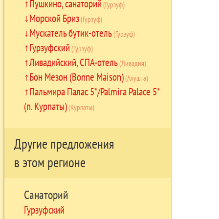
Пушкино, санаторий
(Гурзуф)
Морской Бриз
(Гурзуф)
Мускатель бутик-отель
(Гурзуф)
Гурзуфский
(Гурзуф)
Ливадийский, СПА-отель
(Ливадия)
Бон Мезон (Bonne Maison)
(Алушта)
Пальмира Палас 5*/Palmira Palace 5*
(п. Курпаты)
(Курпаты)
Другие предложения
в этом регионе
Санаторий
Гурзуфский