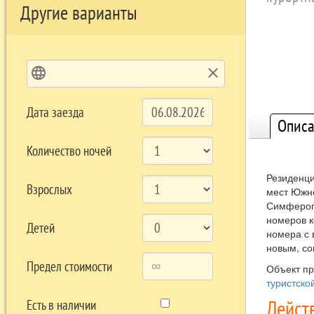
Другие варианты
language
clear
Дата заезда
Описа
Количество ночей
Резиденци
Взрослых
мест Южно
Симферопо
номеров к
Детей
номера с 
новым, со
Предел стоимости
Объект п
туристско
Дейст
Есть в наличии