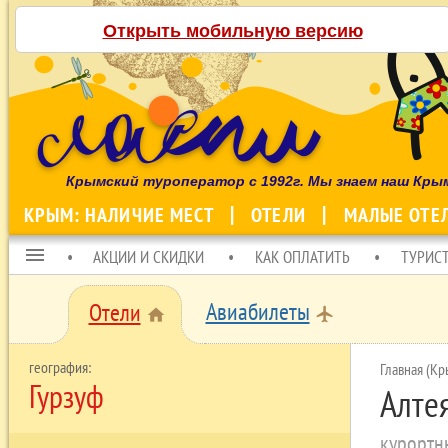
Открыть мобильную версию
Крымский туроператор с 1992г. Мы знаем наш Кры
КРЫМ: НАЛИЧИЕ МЕСТ
ОТЕЛИ
МАЛЫЕ ОТЕ
menu
АКЦИИ И СКИДКИ
КАК ОПЛАТИТЬ
ТУРИС
Авиабилеты
Отели
local_airport
home
Главная (Кр
Гурзуф
Алте
курортн