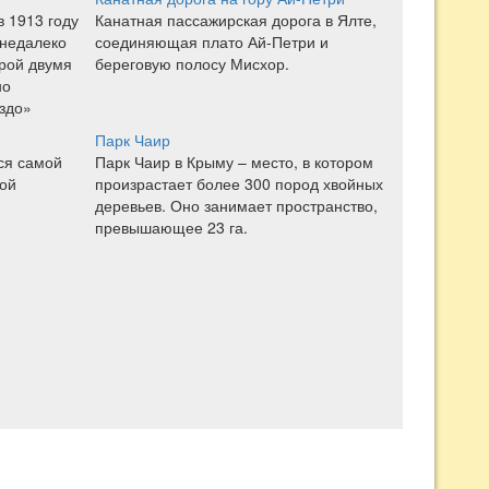
в 1913 году
Канатная пассажирская дорога в Ялте,
 недалеко
соединяющая плато Ай-Петри и
орой двумя
береговую полосу Мисхор.
но
здо»
Парк Чаир
ся самой
Парк Чаир в Крыму – место, в котором
ой
произрастает более 300 пород хвойных
деревьев. Оно занимает пространство,
превышающее 23 га.