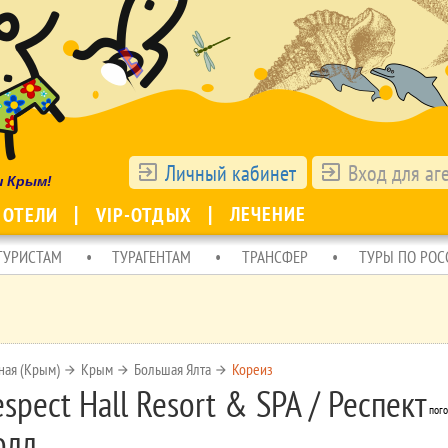
Личный кабинет
Вход для аг
exit_to_app
exit_to_app
ш Крым!
ЛЕЧЕНИЕ
 ОТЕЛИ
VIP-ОТДЫХ
ТУРИСТАМ
ТУРАГЕНТАМ
ТРАНСФЕР
ТУРЫ ПО РОС
ная (Крым)
Крым
Большая Ялта
Кореиз
arrow_forward
arrow_forward
arrow_forward
spect Hall Resort & SPA / Респект
пого
олл