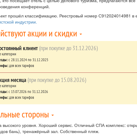
, кто посещает отель с целью делового туризма, предлагаются вс
роведения конференций.
ект прошёл классификацию. Реестровый номер С912024014981 в
истской индустрии.
йствуют акции и скидки
остоянный клиент
(при покупке до 31.12.2026)
е категории
езды:
c 28.11.2024 по 31.12.2025
рифы:
для всех тарифов
кция месяца
(при покупке до 15.08.2026)
е категории
езды:
c 15.07.2026 по 31.12.2026
рифы:
для всех тарифов
льные стороны
а высокого уровня. Хороший сервис. Отличный СПА комплекс: откр
идов бань), тренажёрный зал. Собственный пляж.