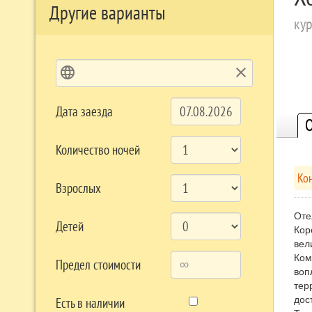
Другие варианты
кур
language
clear
Дата заезда
О
Количество ночей
Кон
Взрослых
Оте
Детей
Кор
вел
Ком
Предел стоимости
воп
тер
дос
Есть в наличии