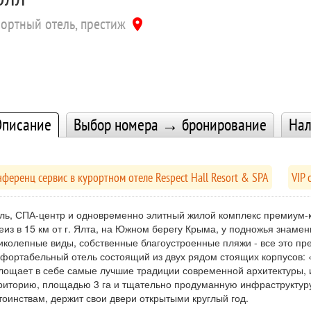
ортный отель, престиж
location_on
писание
Выбор номера → бронирование
Нал
ференц сервис в курортном отеле Respect Hall Resort & SPA
VIP 
ль, СПА-центр и одновременно элитный жилой комплекс премиум-кла
еиз в 15 км от г. Ялта, на Южном берегу Крыма, у подножья знамен
иколепные виды, собственные благоустроенные пляжи - все это пред
фортабельный отель состоящий из двух рядом стоящих корпусов: «
лощает в себе самые лучшие традиции современной архитектуры,
риторию, площадью 3 га и тщательно продуманную инфраструктур
тоинствам, держит свои двери открытыми круглый год.