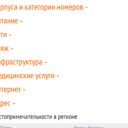
рпуса и категории номеров
итание
ети
ляж
фраструктура
дицинские услуги
тернет
дрес
стопримечательности в регионе
-Петри
Дворец Кичкине