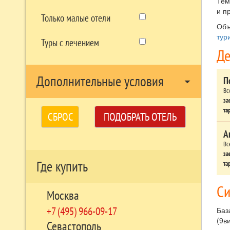
Тем
и п
Только малые отели
Объ
тур
Туры с лечением
Де
Дополнительные условия
П
arrow_drop_down
Вс
за
та
СБРОС
ПОДОБРАТЬ ОТЕЛЬ
А
Вс
за
Где купить
та
Си
Москва
+7 (495) 966-09-17
Баз
(9в
Севастополь