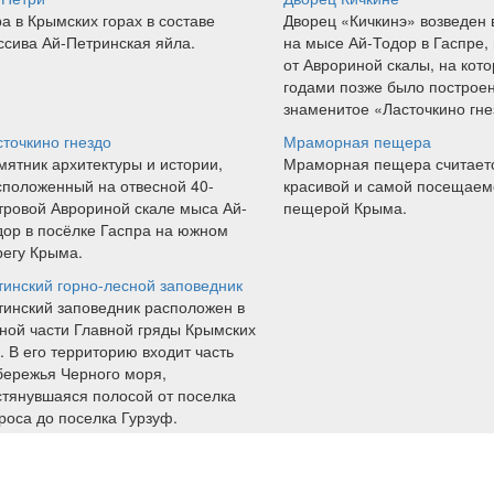
а в Крымских горах в составе
Дворец «Кичкинэ» возведен 
ссива Ай-Петринская яйла.
на мысе Ай-Тодор в Гаспре,
от Аврориной скалы, на кот
годами позже было построе
знаменитое «Ласточкино гне
сточкино гнездо
Мраморная пещера
мятник архитектуры и истории,
Мраморная пещера считает
сположенный на отвесной 40-
красивой и самой посещаем
тровой Аврориной скале мыса Ай-
пещерой Крыма.
дор в посёлке Гаспра на южном
регу Крыма.
тинский горно-лесной заповедник
тинский заповедник расположен в
ной части Главной гряды Крымских
. В его территорию входит часть
бережья Черного моря,
стянувшаяся полосой от поселка
роса до поселка Гурзуф.