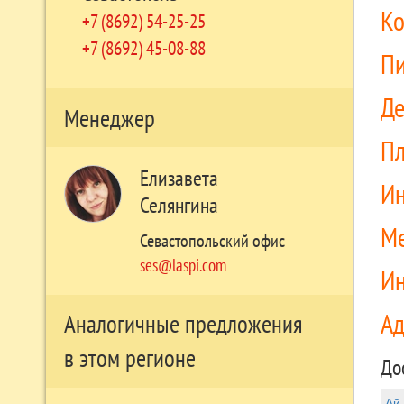
Ко
+7 (8692) 54-25-25
+7 (8692) 45-08-88
П
Д
Менеджер
П
Елизавета
Ин
Селянгина
Ме
Севастопольский офис
ses@laspi.com
Ин
А
Аналогичные предложения
в этом регионе
До
Ай