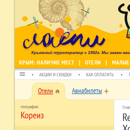
Крымский туроператор с 1992г. Мы знаем на
КРЫМ: НАЛИЧИЕ МЕСТ
ОТЕЛИ
МАЛЫЕ
menu
АКЦИИ И СКИДКИ
КАК ОПЛАТИТЬ
Авиабилеты
Отели
local_airport
home
Глав
Кореиз
Re
Х