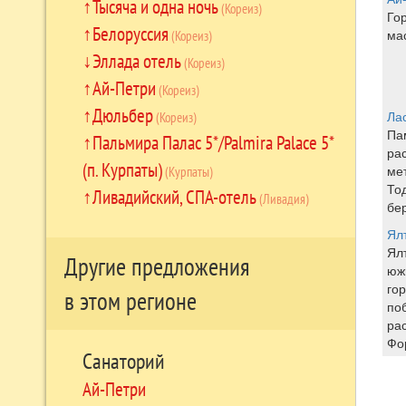
Тысяча и одна ночь
(Кореиз)
Гор
Белоруссия
ма
(Кореиз)
Эллада отель
(Кореиз)
Ай-Петри
(Кореиз)
Дюльбер
Ла
(Кореиз)
Па
Пальмира Палас 5*/Palmira Palace 5*
ра
(п. Курпаты)
ме
(Курпаты)
То
Ливадийский, СПА-отель
(Ливадия)
бе
Ял
Ял
Другие предложения
юж
гор
в этом регионе
по
ра
Фо
Санаторий
Ай-Петри