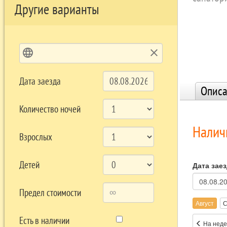
Другие варианты
language
clear
Дата заезда
Описа
Количество ночей
Налич
Взрослых
Детей
Дата зае
Предел стоимости
Август
С
Есть в наличии
На неде