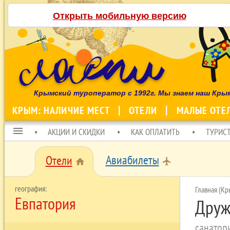
Открыть мобильную версию
Крымский туроператор с 1992г. Мы знаем наш Кры
КРЫМ: НАЛИЧИЕ МЕСТ
ОТЕЛИ
МАЛЫЕ ОТЕ
menu
АКЦИИ И СКИДКИ
КАК ОПЛАТИТЬ
ТУРИС
Авиабилеты
Отели
local_airport
home
Главная (Кр
Евпатория
Друж
санатор