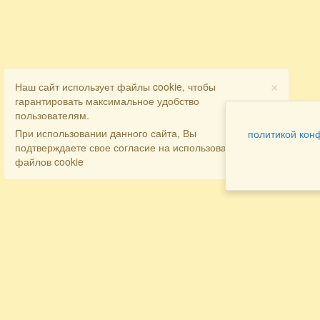
×
Наш сайт использует файлы cookie, чтобы
гарантировать максимальное удобство
пользователям.
При использовании данного сайта, Вы
политикой кон
подтверждаете свое согласие на использование
файлов cookie
Разделы
Как заказать
Главная
Договора
Контакты
туристов
Мобильная версия
Бронирование
Все предложения
номера
Экскурсионные туры
Заказ
Достопримечательности Крыма
трансфера
Авиа
Заказ экскурсий
Туры за рубеж
Тематические страницы