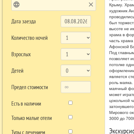
language
clear
Крыму. Храм
художник Ан
проводились
Дата заезда
был торжест
высоте не и
храма в фор
Количество ночей
часть храма
Афонской Бо
Под главным
Взрослых
позволяет и
потолке одн
Детей
оформлении 
является ст
роль маяка.
Предел стоимости
маячный фон
может играт
цокольной ч
Есть в наличии
затонувшего
Мирового ок
Только малые отели
3000 до 700
Экскурси
Туры с лечением