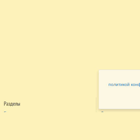
политикой кон
Разделы
Как заказать
Главная
Договора
Контакты
туристов
Мобильная версия
Бронирование
Все предложения
номера
Экскурсионные туры
Заказ