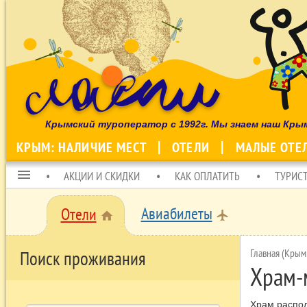
Крымский туроператор с 1992г. Мы знаем наш Кры
КРЫМ: НАЛИЧИЕ МЕСТ
ОТЕЛИ
МАЛЫЕ ОТЕ
menu
АКЦИИ И СКИДКИ
КАК ОПЛАТИТЬ
ТУРИС
Авиабилеты
Отели
local_airport
home
Главная (Крым
Поиск проживания
Храм-
Храм распол