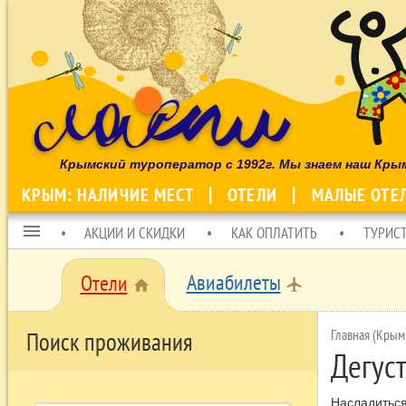
Крымский туроператор с 1992г. Мы знаем наш Кры
КРЫМ: НАЛИЧИЕ МЕСТ
ОТЕЛИ
МАЛЫЕ ОТЕ
menu
АКЦИИ И СКИДКИ
КАК ОПЛАТИТЬ
ТУРИС
Авиабилеты
Отели
local_airport
home
Главная (Крым
Поиск проживания
Дегус
Насладиться