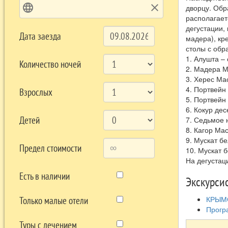
language
clear
дворцу. Обр
располагает
дегустации,
Дата заезда
мадера), кр
столы с обр
1. Алушта –
Количество ночей
2. Мадера М
3. Херес Ма
4. Портвейн
Взрослых
5. Портвейн
6. Кокур де
Детей
7. Седьмое 
8. Кагор М
9. Мускат б
Предел стоимости
10. Мускат 
На дегустац
Есть в наличии
Экскурси
КРЫМС
Только малые отели
Програ
Туры с лечением