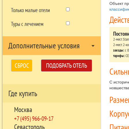
Объект п
классифик
Только малые отели
Дейст
Туры с лечением
Постоя
2-мест. Stan
Дополнительные условия
2-мест. 2-ко
arrow_drop_down
заезды:
c 0
тарифы:
СЕ
СБРОС
ПОДОБРАТЬ ОТЕЛЬ
Сильн
С историч
новшества
Где купить
Разм
Москва
Корпу
+7 (495) 966-09-17
Питан
Севастополь