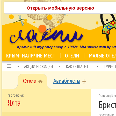
Открыть мобильную версию
Крымский туроператор с 1992г. Мы знаем наш Кры
КРЫМ: НАЛИЧИЕ МЕСТ
ОТЕЛИ
МАЛЫЕ ОТЕ
menu
АКЦИИ И СКИДКИ
КАК ОПЛАТИТЬ
ТУРИС
Авиабилеты
Отели
local_airport
home
Главная (Кр
Ялта
Брис
гостини