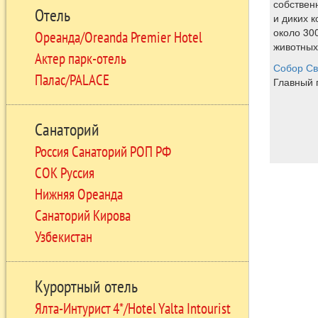
собствен
Отель
и диких к
около 300
Ореанда/Oreanda Premier Hotel
животных
Актер парк-отель
Собор Св
Палас/PALACE
Главный 
Санаторий
Россия Санаторий РОП РФ
СОК Руссия
Нижняя Ореанда
Санаторий Кирова
Узбекистан
Курортный отель
Ялта-Интурист 4*/Hotel Yalta Intourist