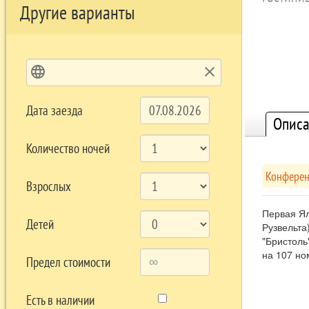
Другие варианты
language
clear
Дата заезда
Описа
Количество ночей
Конференц
Взрослых
Первая Ял
Детей
Рузвельта
"Бристоль
на 107 но
Предел стоимости
Есть в наличии