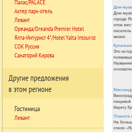
Палас/PALACE
Дом-музе
Актер парк-отель
Дом-музе
Левант
городе Ял
этом мес
Ореанда/Oreanda Premier Hotel
писатель
Ялта-Интурист 4*/Hotel Yalta Intourist
жизни.
СОК Руссия
Купальн
Это исто
Санаторий Кирова
появивши
Название
основате
Другие предложения
в этом регионе
Массандр
Виноград
пищевой
берегу К
Гостиница
Планета 
Левант
На больш
отеля «Я