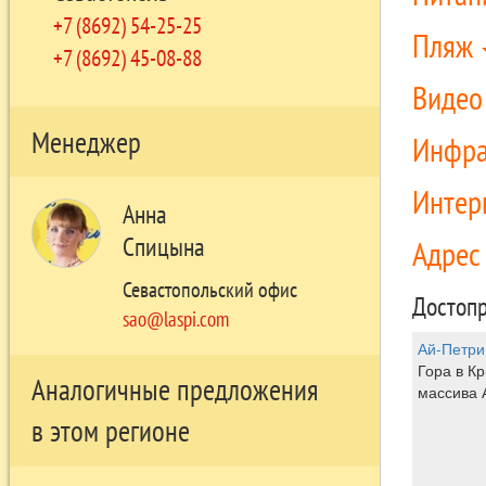
+7 (8692) 54-25-25
Пляж
+7 (8692) 45-08-88
Виде
Менеджер
Инфра
Интер
Анна
Спицына
Адре
Севастопольский офис
Достопр
sao@laspi.com
Ай-Петри
Гора в Кр
Аналогичные предложения
массива 
в этом регионе