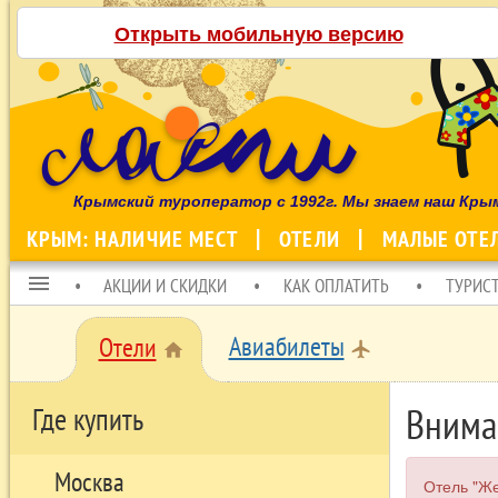
Открыть мобильную версию
Крымский туроператор с 1992г. Мы знаем наш Кры
КРЫМ: НАЛИЧИЕ МЕСТ
ОТЕЛИ
МАЛЫЕ ОТЕ
menu
АКЦИИ И СКИДКИ
КАК ОПЛАТИТЬ
ТУРИС
Авиабилеты
Отели
local_airport
home
Внима
Где купить
Москва
Отель "Же