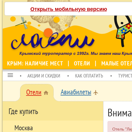
Открыть мобильную версию
Крымский туроператор с 1992г. Мы знаем наш Кры
КРЫМ: НАЛИЧИЕ МЕСТ
ОТЕЛИ
МАЛЫЕ ОТЕ
menu
АКЦИИ И СКИДКИ
КАК ОПЛАТИТЬ
ТУРИС
Авиабилеты
Отели
local_airport
home
Внима
Где купить
Москва
Отель "Ли