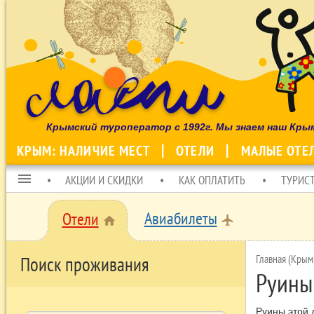
Крымский туроператор с 1992г. Мы знаем наш Кры
КРЫМ: НАЛИЧИЕ МЕСТ
ОТЕЛИ
МАЛЫЕ ОТЕ
menu
АКЦИИ И СКИДКИ
КАК ОПЛАТИТЬ
ТУРИС
Авиабилеты
Отели
local_airport
home
Главная (Крым
Поиск проживания
Руины
Руины этой 