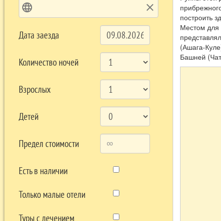
language
clear
прибрежного
построить з
Местом для 
Дата заезда
представля
(Ашага-Куле
Башней (Чат
Количество ночей
Взрослых
Детей
Предел стоимости
Есть в наличии
Только малые отели
Туры с лечением