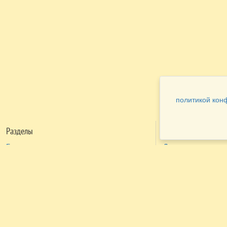
политикой кон
Разделы
Как заказать
Главная
Договора
Контакты
туристов
Мобильная версия
Бронирование
Все предложения
номера
Экскурсионные туры
Заказ
Достопримечательности Крыма
трансфера
Авиа
Заказ экскурсий
Туры за рубеж