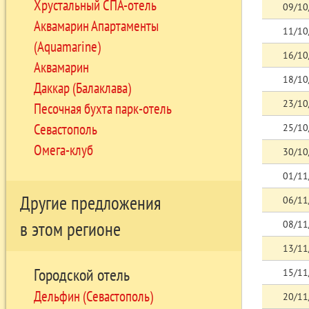
Хрустальный СПА-отель
09/10
Аквамарин Апартаменты
11/10
(Aquamarine)
16/10
Аквамарин
18/10
Даккар (Балаклава)
23/10
Песочная бухта парк-отель
Севастополь
25/10
Омега-клуб
30/10
01/11
Другие предложения
06/11
в этом регионе
08/11
13/11
Городской отель
15/11
Дельфин (Севастополь)
20/11