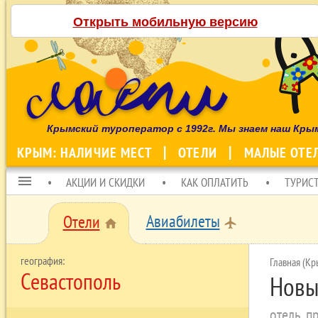
Открыть мобильную версию
Крымский туроператор с 1992г. Мы знаем наш Кры
КРЫМ: НАЛИЧИЕ МЕСТ
ОТЕЛИ
МАЛЫЕ ОТЕ
menu
АКЦИИ И СКИДКИ
КАК ОПЛАТИТЬ
ТУРИС
Авиабилеты
Отели
local_airport
home
Главная (Кр
Севастополь
Новы
отель, 