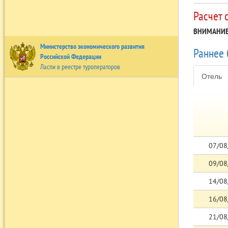
Расчет 
ВНИМАНИЕ
Министерство экономического развития
Раннее
Российской Федерации
Ласпи в реестре туроператоров
Отель
07/08
09/08
14/08
16/08
21/08