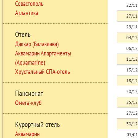
Севастополь
22/11
Атлантика
27/11
29/11
Отель
04/12
Даккар (Балаклава)
06/12
Аквамарин Апартаменты
11/12
(Aquamarine)
13/12
Хрустальный СПА-отель
18/12
Пансионат
20/12
Омега-клуб
25/12
27/12
Курортный отель
30/12
Аквамарин
01/01