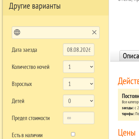
Другие варианты
language
clear
Дата заезда
Описа
Количество ночей
Дейст
Взрослых
Постоя
Детей
Все катего
заезды:
c 2
тарифы:
По
Предел стоимости
Цены
Есть в наличии