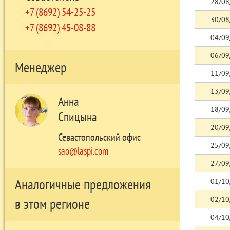
28/08
+7 (8692) 54-25-25
30/08
+7 (8692) 45-08-88
04/09
06/09
Менеджер
11/09
13/09
Анна
18/09
Спицына
20/09
Севастопольский офис
25/09
sao@laspi.com
27/09
Аналогичные предложения
01/10
02/10
в этом регионе
04/10