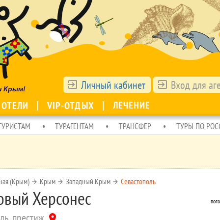
Личный кабинет
Вход для аг
exit_to_app
exit_to_app
ш Крым!
ЛЕЧЕНИЕ
 ОТЕЛИ
VIP-ОТДЫХ
ТУРИСТАМ
ТУРАГЕНТАМ
ТРАНСФЕР
ТУРЫ ПО РОС
ная (Крым)
Крым
Западный Крым
Севастополь
arrow_forward
arrow_forward
arrow_forward
овый Херсонес
пого
ль, престиж
location_on