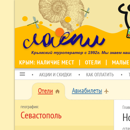
Крымский туроператор с 1992г. Мы знаем на
КРЫМ: НАЛИЧИЕ МЕСТ
ОТЕЛИ
МАЛЫЕ
menu
АКЦИИ И СКИДКИ
КАК ОПЛАТИТЬ
Авиабилеты
Отели
local_airport
home
Глав
Севастополь
Н
оте