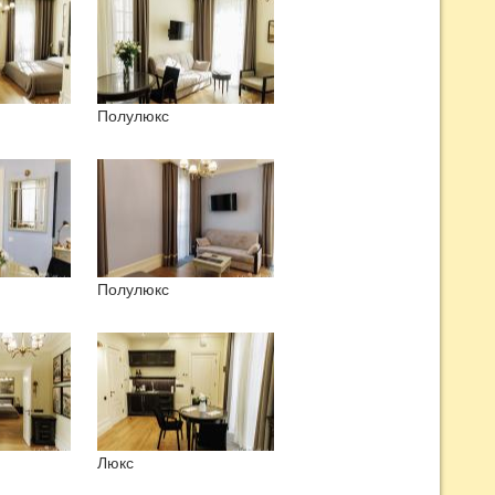
Полулюкс
Полулюкс
Люкс