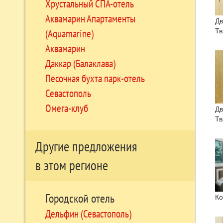
Хрустальный СПА-отель
Аквамарин Апартаменты
Дв
Тв
(Aquamarine)
Аквамарин
Даккар (Балаклава)
Песочная бухта парк-отель
Севастополь
Омега-клуб
Дв
Тв
Другие предложения
в этом регионе
Городской отель
К
Дельфин (Севастополь)