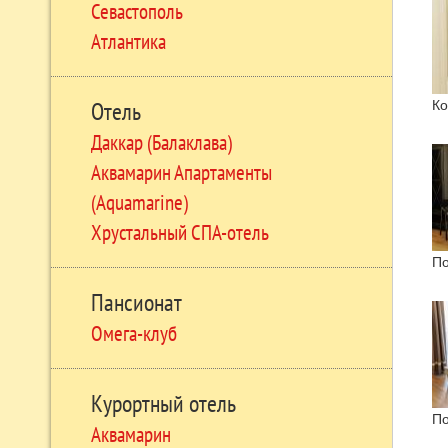
Севастополь
Атлантика
К
Отель
Даккар (Балаклава)
Аквамарин Апартаменты
(Aquamarine)
Хрустальный СПА-отель
По
Пансионат
Омега-клуб
Курортный отель
По
Аквамарин