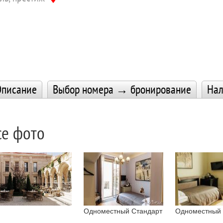
писание
Выбор номера → бронирование
Нал
се фото
Одноместный Стандарт
Одноместный 