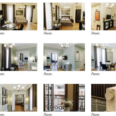
кс
Люкс
Люкс
кс
Люкс
Люкс
кс
Люкс
Люкс