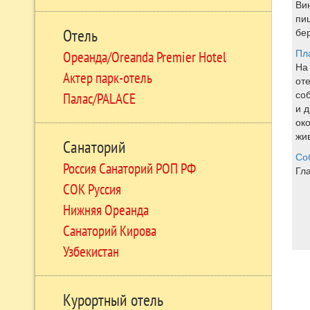
Ви
пи
бе
Отель
Пл
Ореанда/Oreanda Premier Hotel
На
Актер парк-отель
от
со
Палас/PALACE
и д
око
жи
Санаторий
Со
Россия Санаторий РОП РФ
Гл
СОК Руссия
Нижняя Ореанда
Санаторий Кирова
Узбекистан
Курортный отель