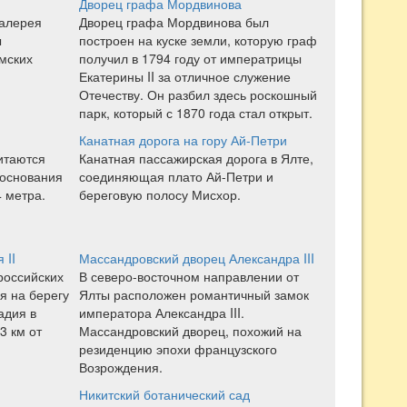
Дворец графа Мордвинова
галерея
Дворец графа Мордвинова был
ы
построен на куске земли, которую граф
мских
получил в 1794 году от императрицы
Екатерины II за отличное служение
Отечеству. Он разбил здесь роскошный
парк, который с 1870 года стал открыт.
Канатная дорога на гору Ай-Петри
итаются
Канатная пассажирская дорога в Ялте,
 основания
соединяющая плато Ай-Петри и
 метра.
береговую полосу Мисхор.
 II
Массандровский дворец Александра III
российских
В северо-восточном направлении от
я на берегу
Ялты расположен романтичный замок
адия в
императора Александра III.
3 км от
Массандровский дворец, похожий на
резиденцию эпохи французского
Возрождения.
Никитский ботанический сад