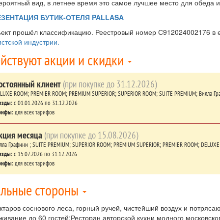
ероятный вид, в летнее время это самое лучшее место для обеда и
ЕЗЕНТАЦИЯ БУТИК-ОТЕЛЯ PALLASA
ект прошёл классификацию. Реестровый номер С912024002176 в
истской индустрии.
йствуют акции и скидки
остоянный клиент
(при покупке до 31.12.2026)
LUXE ROOM;
PREMIER ROOM;
PREMIUM SUPERIOR;
SUPERIOR ROOM;
SUITE PREMIUM;
Вилла Гр
езды:
c 01.01.2026 по 31.12.2026
рифы:
для всех тарифов
кция месяца
(при покупке до 15.08.2026)
лла Графини ;
SUITE PREMIUM;
SUPERIOR ROOM;
PREMIUM SUPERIOR;
PREMIER ROOM;
DELUXE
езды:
c 15.07.2026 по 31.12.2026
рифы:
для всех тарифов
льные стороны
ектаров соснового леса, горный ручей, чистейший воздух и потря
живание до 60 гостей;Ресторан авторской кухни модного московско