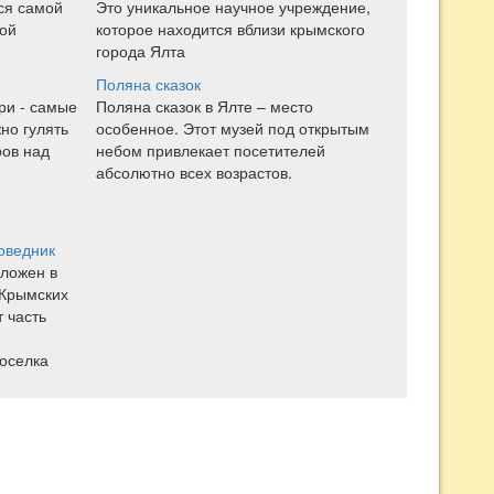
ся самой
Это уникальное научное учреждение,
ой
которое находится вблизи крымского
города Ялта
Поляна сказок
ри - самые
Поляна сказок в Ялте – место
но гулять
особенное. Этот музей под открытым
ров над
небом привлекает посетителей
абсолютно всех возрастов.
оведник
оложен в
 Крымских
т часть
оселка