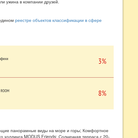
ли ужина в компании друзей.
 едином
реестре объектов классификации в сфере
афини
3%
 ROOM
8%
сающие панорамные виды на море и горы; Комфортное
го холдинга MODUS Friends; Солнечная терраса с 20-