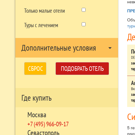
нев
Только малые отели
ПР
Объ
Туры с лечением
тур
Де
Дополнительные условия
arrow_drop_down
П
DE
за
СБРОС
ПОДОБРАТЬ ОТЕЛЬ
та
А
Ви
за
Где купить
та
Москва
Си
+7 (495) 966-09-17
5 г
Севастополь
про