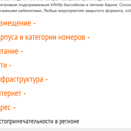
метровым подогреваемым infinity-бассейном и летним баром; Сосно
сажными кабинетами; Любые мероприятия закрытого формата, соб
азмещение
рпуса и категории номеров
итание
ети
фраструктура
тернет
дрес
стопримечательности в регионе