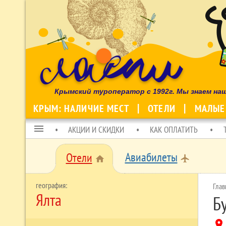
Крымский туроператор с 1992г. Мы знаем на
КРЫМ: НАЛИЧИЕ МЕСТ
ОТЕЛИ
МАЛЫЕ
menu
АКЦИИ И СКИДКИ
КАК ОПЛАТИТЬ
Авиабилеты
Отели
local_airport
home
Глав
Ялта
Б
location_on