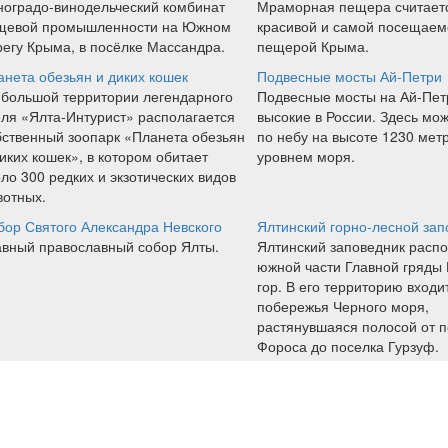
ноградо-винодельческий комбинат
Мраморная пещера считает
щевой промышленности на Южном
красивой и самой посещаем
регу Крыма, в посёлке Массандра.
пещерой Крыма.
анета обезьян и диких кошек
Подвесные мосты Ай-Петри
 большой территории легендарного
Подвесные мосты на Ай-Пет
еля «Ялта-Интурист» располагается
высокие в России. Здесь мож
бственный зоопарк «Планета обезьян
по небу на высоте 1230 мет
иких кошек», в котором обитает
уровнем моря.
ло 300 редких и экзотических видов
вотных.
бор Святого Александра Невского
Ялтинский горно-лесной зап
авный православный собор Ялты.
Ялтинский заповедник расп
южной части Главной гряды
гор. В его территорию входи
побережья Черного моря,
растянувшаяся полосой от п
Фороса до поселка Гурзуф.