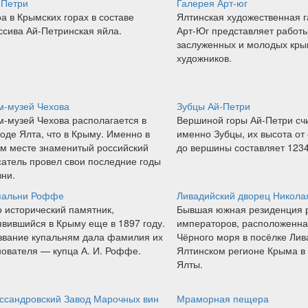
-Петри
Галерея Арт-юг
а в Крымских горах в составе
Ялтинская художественная 
ссива Ай-Петринская яйла.
Арт-Юг представляет работ
заслуженных и молодых кры
художников.
м-музей Чехова
Зубцы Ай-Петри
м-музей Чехова располагается в
Вершиной горы Ай-Петри сч
оде Ялта, что в Крыму. Именно в
именно Зубцы, их высота от
ом месте знаменитый российский
до вершины составляет 1234
сатель провел свои последние годы
ни.
пальни Роффе
Ливадийский дворец Николая
о исторический памятник,
Бывшая южная резиденция 
явившийся в Крыму еще в 1897 году.
императоров, расположенна
звание купальням дала фамилия их
Чёрного моря в посёлке Лив
нователя — купца А. И. Роффе.
Ялтинском регионе Крыма в 
Ялты.
ссандровский Завод Марочных вин
Мраморная пещера