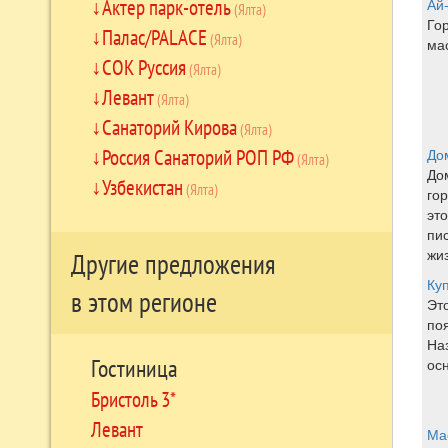
Актер парк-отель
Ай
(Ялта)
Гор
Палас/PALACE
(Ялта)
ма
СОК Руссия
(Ялта)
Левант
(Ялта)
Санаторий Кирова
(Ялта)
Россия Санаторий РОП РФ
До
(Ялта)
До
Узбекистан
(Ялта)
гор
эт
пи
жиз
Другие предложения
Ку
в этом регионе
Эт
по
На
Гостиница
ос
Бристоль 3*
Левант
Ма