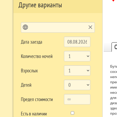
Другие варианты
language
clear
Дата заезда
О
Количество ночей
Бут
Взрослых
сос
неп
пре
Детей
име
нес
для
Предел стоимости
диз
зде
Есть в наличии
про