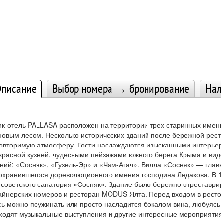
писание
Выбор номера → бронирование
Нал
ик-отель PALLASA расположен на территории трех старинных имен
новым лесом. Несколько исторических зданий после бережной рест
овторимую атмосферу. Гости наслаждаются изысканными интерьера
красной кухней, чудесными пейзажами южного берега Крыма и видо
ний: «Сосняк», «Гузель-Эр» и «Чам-Агач». Вилла «Сосняк» — глав
охранившегося дореволюционного имения господина Ледакова. В 1
 советского санатория «Сосняк». Здание было бережно отреставри
айнерских номеров и ресторан MODUS Ялта. Перед входом в рестор
сь можно поужинать или просто насладится бокалом вина, любуясь
ходят музыкальные выступления и другие интересные мероприятия