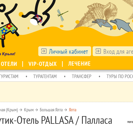
Личный кабинет
Вход для аг
exit_to_app
exit_to_app
ш Крым!
ЛЕЧЕНИЕ
 ОТЕЛИ
VIP-ОТДЫХ
ТУРИСТАМ
ТУРАГЕНТАМ
ТРАНСФЕР
ТУРЫ ПО РОС
ная (Крым)
Крым
Большая Ялта
Ялта
arrow_forward
arrow_forward
arrow_forward
утик-Отель PALLASA / Палласа
пого