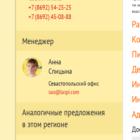
ти 
+7 (8692) 54-25-25
мас
+7 (8692) 45-08-88
Р
Ко
Менеджер
П
Анна
Д
Спицына
Ин
Севастопольский офис
sao@laspi.com
Ин
Аналогичные предложения
А
в этом регионе
До