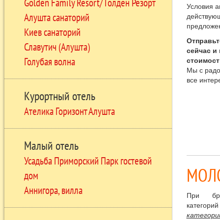
Golden Family Resort/ Голден Резорт
Условия а
Алушта санаторий
действую
предложе
Киев санаторий
Отправьт
Славутич (Алушта)
сейчас и
Голубая волна
стоимост
Мы с радо
все интер
Курортный отель
Ателика Горизонт Алушта
Малый отель
Усадьба Приморский Парк гостевой
МОЛО
дом
Аннигора, вилла
П
ри бр
категор
категори