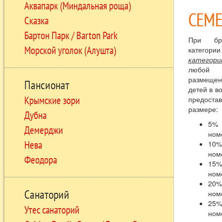
Аквапарк (Миндальная роща)
СЕМЕ
Сказка
Бартон Парк / Barton Park
П
ри бр
Морской уголок (Алушта)
категор
категории
любой 
размещени
Пансионат
детей в в
Крымские зори
предоста
размере:
Дубна
5%
Демерджи
ном
Нева
10%
ном
Феодора
15%
ном
20%
Санаторий
ном
25%
Утес санаторий
ном