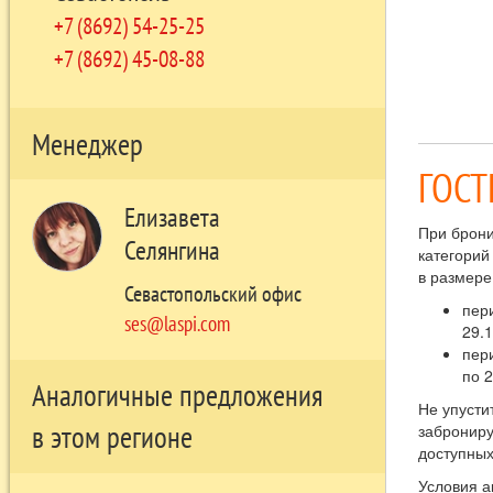
+7 (8692) 54-25-25
+7 (8692) 45-08-88
Менеджер
ГОСТ
Елизавета
При брони
Селянгина
категорий
в размере
Севастопольский офис
пер
ses@laspi.com
29.1
пер
по 2
Аналогичные предложения
Не упусти
в этом регионе
заброниру
доступных
Условия а