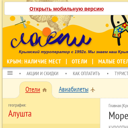
Открыть мобильную версию
Крымский туроператор с 1992г. Мы знаем наш Кры
КРЫМ: НАЛИЧИЕ МЕСТ
ОТЕЛИ
МАЛЫЕ ОТЕ
menu
АКЦИИ И СКИДКИ
КАК ОПЛАТИТЬ
ТУРИС
Авиабилеты
Отели
local_airport
home
Главная (Кр
Алушта
Море
курортн