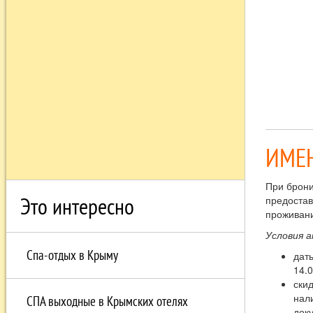
ИМЕН
При брон
Это интересно
предостав
проживан
Условия а
Спа-отдых в Крыму
дат
14.0
скид
нал
СПА выходные в Крымских отелях
док