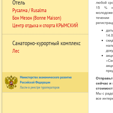
Отель
любой сро
15 % на
Русалма / Rusalma
молодоже
Бон Мезон (Bonne Maison)
течени
регистрац
Центр отдыха и спорта КРЫМСКИЙ
дат
14.0
скид
Санаторно-курортный комплекс
нал
Лес
док
акц
«Се
акц
пре
Министерство экономического развития
Отправьт
Российской Федерации
сейчас и
Ласпи в реестре туроператоров
стоимост
Мы с радо
все интер