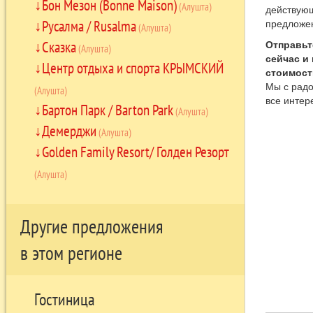
Бон Мезон (Bonne Maison)
(Алушта)
действую
Русалма / Rusalma
предложе
(Алушта)
Сказка
Отправьт
(Алушта)
сейчас и
Центр отдыха и спорта КРЫМСКИЙ
стоимост
Мы с радо
(Алушта)
все интер
Бартон Парк / Barton Park
(Алушта)
Демерджи
(Алушта)
Golden Family Resort/ Голден Резорт
(Алушта)
Другие предложения
в этом регионе
Гостиница