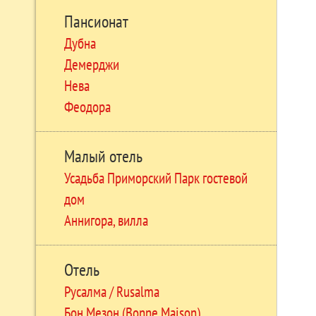
Пансионат
Дубна
Демерджи
Нева
Феодора
Малый отель
Усадьба Приморский Парк гостевой
дом
Аннигора, вилла
Отель
Русалма / Rusalma
Бон Мезон (Bonne Maison)