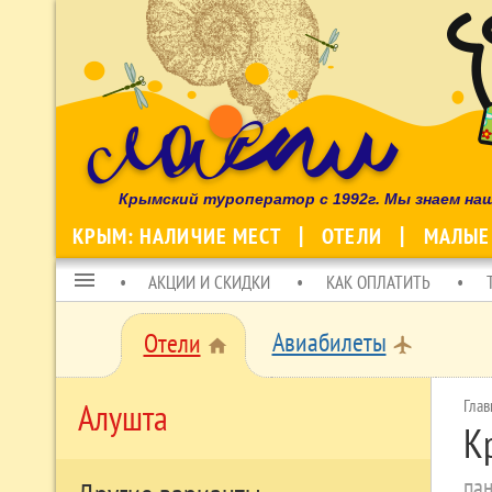
Крымский туроператор с 1992г. Мы знаем на
КРЫМ: НАЛИЧИЕ МЕСТ
ОТЕЛИ
МАЛЫЕ
menu
АКЦИИ И СКИДКИ
КАК ОПЛАТИТЬ
Авиабилеты
Отели
local_airport
home
Глав
Алушта
К
пан