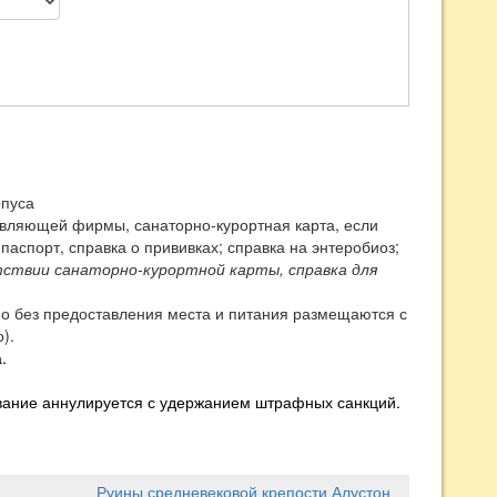
рпуса
авляющей фирмы, санаторно-курортная карта, если
паспорт, справка о прививках; справка на энтеробиоз;
ствии санаторно-курортной карты, справка для
но
без предоставления места и питания размещаются с
).
.
ование аннулируется с удержанием штрафных санкций.
Руины средневековой крепости Алустон