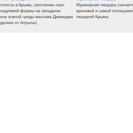
стность в Крыму, скопление скал
Мраморная пещера считает
ичудливой формы на западном
красивой и самой посещаем
лоне южной гряды массива Демерджи
пещерой Крыма.
далеко от Алушты).