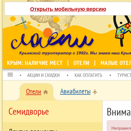
Открыть мобильную версию
Крымский туроператор с 1992г. Мы знаем наш Кры
КРЫМ: НАЛИЧИЕ МЕСТ
ОТЕЛИ
МАЛЫЕ ОТЕ
menu
АКЦИИ И СКИДКИ
КАК ОПЛАТИТЬ
ТУРИС
Авиабилеты
Отели
local_airport
home
Внима
Семидворье
Неправил