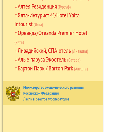
Алтея Резиденция
(Гурзуф)
Ялта-Интурист 4*/Hotel Yalta
Intourist
(Ялта)
Ореанда/Oreanda Premier Hotel
(Ялта)
Ливадийский, СПА-отель
(Ливадия)
Алые паруса Экоотель
(Сатера)
Бартон Парк / Barton Park
(Алушта)
Министерство экономического развития
Российской Федерации
Ласпи в реестре туроператоров