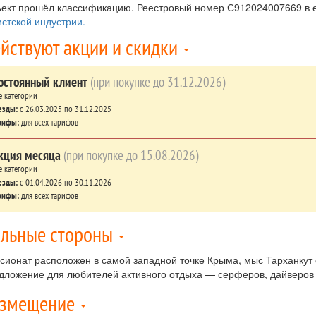
ект прошёл классификацию. Реестровый номер С912024007669 в
истской индустрии.
йствуют акции и скидки
остоянный клиент
(при покупке до 31.12.2026)
е категории
езды:
c 26.03.2025 по 31.12.2025
рифы:
для всех тарифов
кция месяца
(при покупке до 15.08.2026)
е категории
езды:
c 01.04.2026 по 30.11.2026
рифы:
для всех тарифов
льные стороны
сионат расположен в самой западной точке Крыма, мыс Тарханкут с
дложение для любителей активного отдыха — серферов, дайверов
азмещение