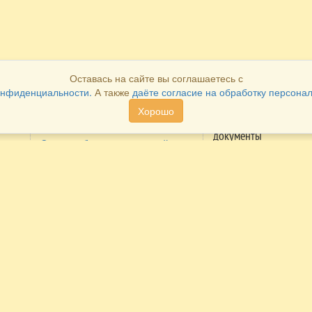
Оставась на сайте вы соглашаетесь с
онфиденциальности.
А также
даёте согласие на обработку персона
Хорошо
Как оплатить
Как получить
документы
Система быстрых платежей
Распечатать в лично
Оплата через личный кабинет
кабинете
ие
Cбербанка
Получить в наших
Оплата через личный кабинет
офисах
Альфа-банка
Получить по
Оплата наличными в наших
электронной почте
сий
офисах
Получить почтой
Оплата по безналичному
(конверт)
расчету
Мы в реестре
Оплата платежными картами на
туроператоров
сайте.
Возврат денежных средств