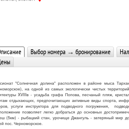
писание
Выбор номера → бронирование
Нал
Цены
сионат "Солнечная долина" расположен в районе мыса Тархан
номорское), на одной из самых экологически чистых территор
итектуры XVIIIв - усадьба графа Попова, песчаный пляж, крист
угам отдыхающих, предпочитающих активные виды спорта, инфр
еров, услуги инструктора для подводного погружения, подвод
положение позволяет легко добраться до основных достоприме
еш (5км) - рыбацкий стан, урочище Джангуль - затеряный мир д
ей пос. Черноморское.