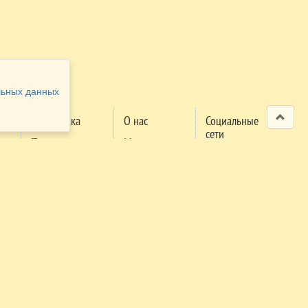
льных данных
Поддержка
О нас
Социальные
сети
Проверка
Мероприятия
м
заявки
Правила
поселения
Правила
трансфера
Экстренный
телефон