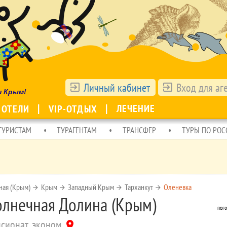
Личный кабинет
Вход для аг
exit_to_app
exit_to_app
ш Крым!
ЛЕЧЕНИЕ
 ОТЕЛИ
VIP-ОТДЫХ
ТУРИСТАМ
ТУРАГЕНТАМ
ТРАНСФЕР
ТУРЫ ПО РОС
ная (Крым)
Крым
Западный Крым
Тарханкут
Оленевка
arrow_forward
arrow_forward
arrow_forward
arrow_forward
олнечная Долина (Крым)
пого
нсионат, эконом
location_on