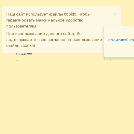
×
Наш сайт использует файлы cookie, чтобы
гарантировать максимальное удобство
пользователям.
При использовании данного сайта, Вы
подтверждаете свое согласие на использование
политикой к
файлов cookie
Разделы
Как заказать
Главная
Договора
Контакты
туристов
Мобильная версия
Бронирован
Все предложения
номера
Экскурсионные туры
Заказ
Достопримечательности Крыма
трансфера
Авиа
Заказ экскур
Туры за рубеж
Тематические страницы
Агентам
Политика в отношении обработки
персональных данных