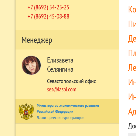
+7 (8692) 54-25-25
Ко
+7 (8692) 45-08-88
П
Д
Менеджер
П
Елизавета
Л
Селянгина
Ин
Севастопольский офис
ses@laspi.com
Ин
Министерство экономического развития
А
Российской Федерации
Ласпи в реестре туроператоров
До