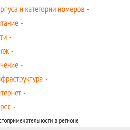
рпуса и категории номеров
итание
ети
ляж
ечение
фраструктура
тернет
дрес
стопримечательности в регионе