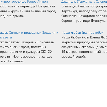
тичное городище Калос Лимен
Джангуль (Тарханкут, Олене
лос Лимен (в переводе Прекрасная
В западной части полуостро
вань) – крупнейший античный город
Тарханкут, неподалеку от се
падного Крыма.
Оленевка, находится оползн
берега – урочище Джангуль.
рковь Святых и праведных Захария и
Чаша любви (ванна любви)
исаветы
Чаша Любви (или Ванна Люб
рковь святых Захария и Елисаветы
закрытый природный бассей
христианский храм, памятник
окруженный скалами, диаме
ории, религии и культуры XIX–XX
15 метров, наполненный пр
ов в пгт Черноморское на западе
морской водой.
ма (Тарханкут).