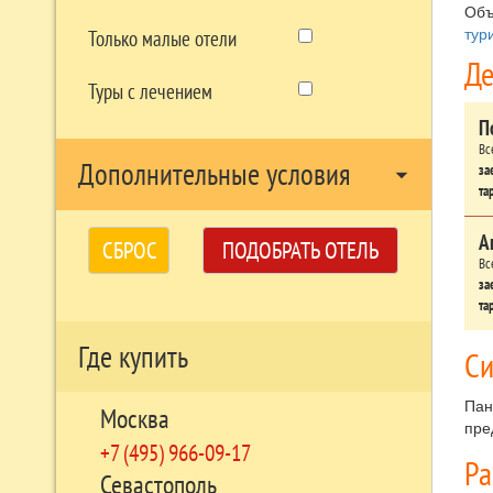
Объ
тур
Только малые отели
Де
Туры с лечением
П
Вс
Дополнительные условия
за
arrow_drop_down
та
А
СБРОС
ПОДОБРАТЬ ОТЕЛЬ
Вс
за
та
Где купить
Си
Пан
Москва
пре
+7 (495) 966-09-17
Р
Севастополь