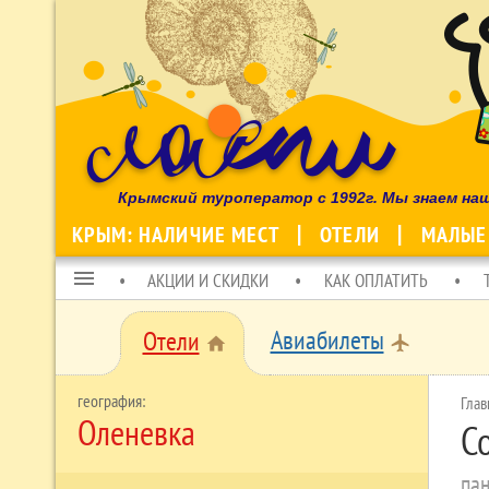
Крымский туроператор с 1992г. Мы знаем на
КРЫМ: НАЛИЧИЕ МЕСТ
ОТЕЛИ
МАЛЫЕ
menu
АКЦИИ И СКИДКИ
КАК ОПЛАТИТЬ
Авиабилеты
Отели
local_airport
home
Глав
Оленевка
С
па