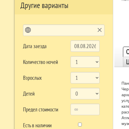
Другие варианты
language
clear
Дата заезда
О
Количество ночей
Взрослых
Пан
Чер
Детей
арх
усл
кат
Предел стоимости
рас
Атл
муз
Есть в наличии