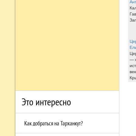
Ан
Ка
Га
За
Це
Ел
Це
— 
ист
век
Кры
Это интересно
Как добраться на Тарханкут?