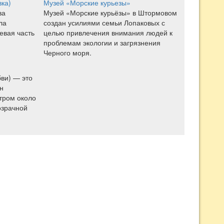
вка)
Музей «Морские курьезы»
ва
Музей «Морские курьёзы» в Штормовом
ла
создан усилиями семьи Лопаковых с
евая часть
целью привлечения внимания людей к
проблемам экологии и загрязнения
Черного моря.
ви) — это
н
тром около
озрачной