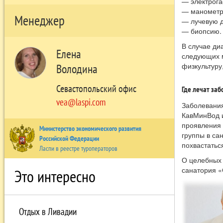
— электрога
— манометр
Менеджер
— лучевую д
— биопсию.
В случае ди
Елена
следующих м
физкультуру
Володина
Севастопольский офис
Где лечат за
vea@laspi.com
Заболевания
КавМинВод и
проявления 
Министерство экономического развития
группы в са
Российской Федерации
похвастатьс
Ласпи в реестре туроператоров
О целебных 
санатория «
Это интересно
Отдых в Ливадии