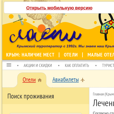
Открыть мобильную версию
Крымский туроператор с 1992г. Мы знаем наш Кры
КРЫМ: НАЛИЧИЕ МЕСТ
ОТЕЛИ
МАЛЫЕ ОТЕ
menu
АКЦИИ И СКИДКИ
КАК ОПЛАТИТЬ
ТУРИС
Авиабилеты
Отели
local_airport
home
Главная (Крым
Поиск проживания
Лечен
Согласно ст