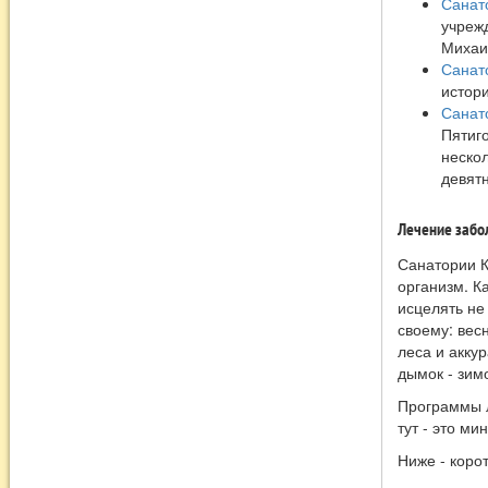
Санат
учреж
Михаи
Санат
истор
Санат
Пятиг
неско
девят
Лечение забо
Санатории К
организм. К
исцелять не
своему: весн
леса и акку
дымок - зим
Программы л
тут - это м
Ниже - коро