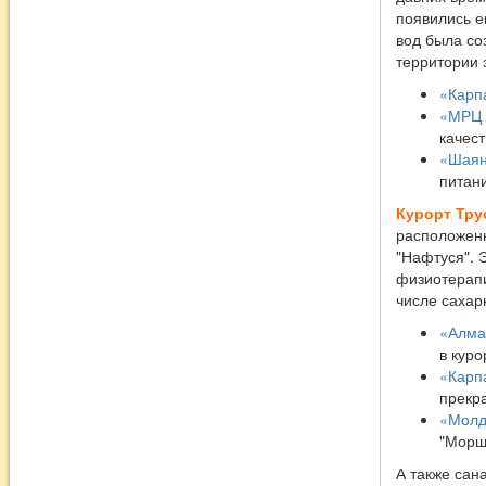
появились е
вод была со
территории 
«Карп
«МРЦ
качест
«Шая
питани
Курорт Тру
расположенн
"Нафтуся". 
физиотерапи
числе сахар
«Алма
в куро
«Карп
прекр
«Молд
"Морш
А также сан