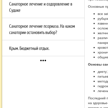
Санаторное лечение и оздоровление в
Основные п
Судаке
все з
рубцо
язвенн
Санаторное лечение псориаза. На каком
осложн
санатории остановить выбор?
желчн
разли
панкре
крово
Крым. Бюджетный отдых.
хронич
общие
more_horiz
Основы сан
диету;
питье
метод
гидро
лечени
Последний п
на здоровье
грязевых ап