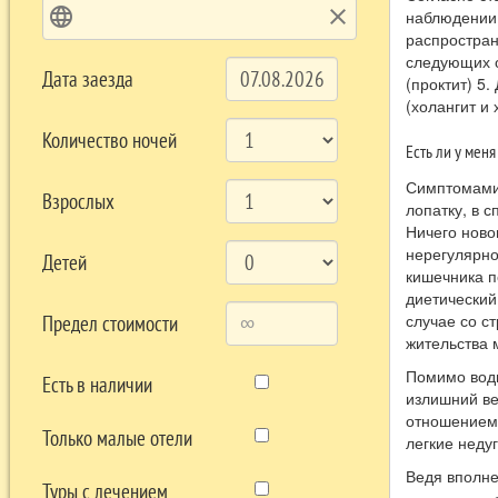
language
clear
наблюдении 
распростран
следующих о
Дата заезда
(проктит) 5
(холангит и 
Количество ночей
Есть ли у мен
Симптомами 
Взрослых
лопатку, в с
Ничего ново
нерегулярно
Детей
кишечника п
диетический
случае со с
Предел стоимости
жительства 
Помимо воды
Есть в наличии
излишний ве
отношением 
Только малые отели
легкие неду
Ведя вполне
Туры с лечением