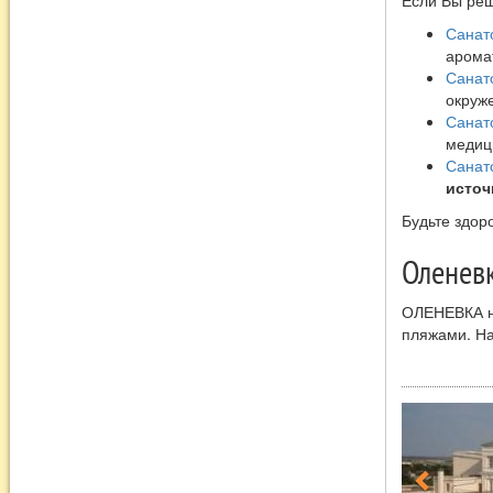
Если Вы реш
Санат
аромат
Санат
окруже
Санат
медиц
Санато
источ
Будьте здор
Оленев
ОЛЕНЕВКА на
пляжами. На
и озером, п
это время п
подводного 
гидрокостюм
которые пре
местам погр
маяка тянет