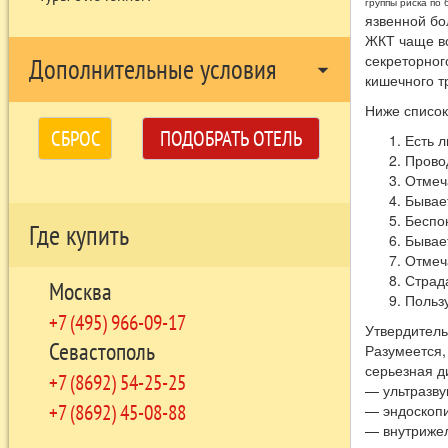
группы риска по
язвенной бо
ЖКТ чаще вс
секреторног
Дополнительные условия
arrow_drop_down
кишечного т
Ниже список
СБРОС
ПОДОБРАТЬ ОТЕЛЬ
Есть л
Прово
Отмеч
Бывает
Беспок
Где купить
Бывает
Отмеча
Страда
Москва
Пользу
+7 (495) 966-09-17
Утвердитель
Севастополь
Разумеется,
серьезная д
+7 (8692) 54-25-25
— ультразву
+7 (8692) 45-08-88
— эндоскопи
— внутрижел