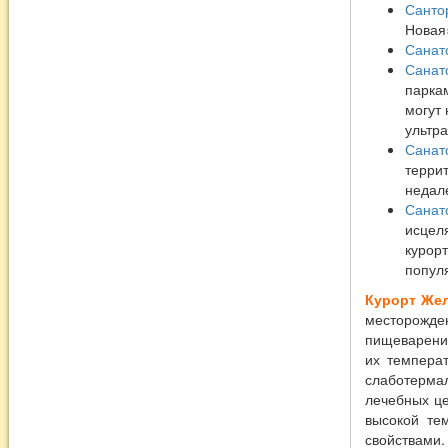
Санто
Новая
Санат
Санат
парка
могут
ультр
Санат
террит
недале
Санат
исцел
курорт
попул
Курорт Же
месторожде
пищеварения
их температ
слаботермал
лечебных це
высокой те
свойствами.