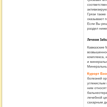
соответстве
активизирую
Грязи также
оказывают п
Если Вы реш
раздел ниже
Лечение Забо
Кавказские 
возвышеннос
комплекса, 
и минеральн
Минеральных
Курорт Есс
болезней ор
углекислым 
ним относят
бальнеотера
лечебной це
сахарным д