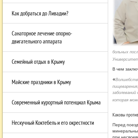
Как добраться до Ливадии?
Санаторное лечение опорно-
двигательного аппарата
больных посл
Университета
Семейный отдых в Крыму
В чем заклю
«
Волшебство
Майские праздники в Крыму
пищеварения,
заболеваний 
которая мож
Современный курортный потенциал Крыма
Каковы против
Нескучный Коктебель и его окрестности
Перед поезд
минеральные
при несвоев