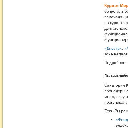
Курорт Мо
области, в 
переходящий
на курорте 
двигательно
функциональ
функциониру
«Днестр»
,
«
зоне недале
Подробнее о
Лечение забо
Санатории 
процедуры с
море, окруж
прогуливаяс
Если Вы реш
«Феод
эндок