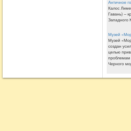
Античное г
Калос Лиме
Гавань) – 
Западного 
Музей «Мор
Музей «Мор
создан уси
целью прив
проблемам 
Черного мо