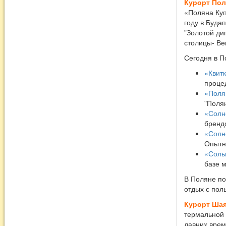
Курорт Пол
«Поляна Куп
году в Буда
"Золотой ди
столицы- Ве
Сегодня в П
«Квитк
процед
«Поля
"Полян
«Солн
брендо
«Солн
Опытны
«Соль
базе м
В Поляне по
отдых с пол
Курорт Ша
термальной 
давних врем