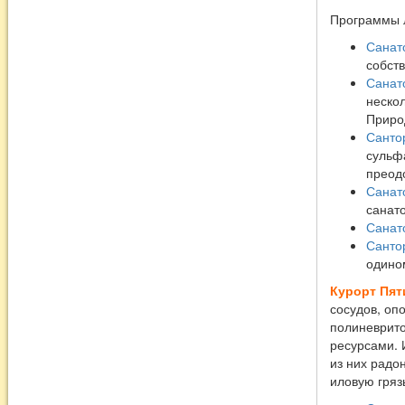
Программы 
Санат
собст
Санат
нескол
Приро
Санто
сульф
преод
Санат
санат
Санат
Сантор
одино
Курорт Пят
сосудов, оп
полиневрито
ресурсами. 
из них радо
иловую гряз