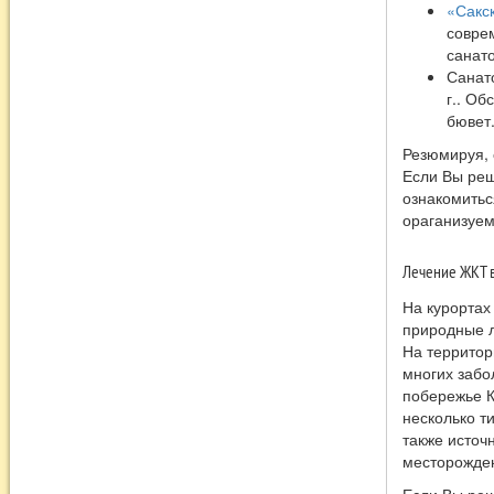
«Сакс
совре
санат
Санат
г.. Об
бювет
Резюмируя, 
Если Вы реш
ознакомитьс
ораганизуем
Лечение ЖКТ в
На курортах
природные л
На территор
многих забо
побережье К
несколько т
также источ
месторожде