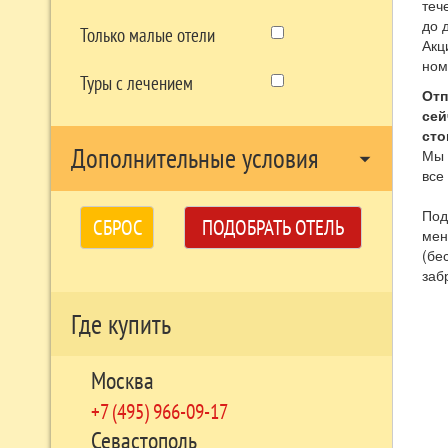
теч
до 
Только малые отели
Акц
ном
Туры с лечением
Отп
сей
сто
Дополнительные условия
Мы 
arrow_drop_down
все
Под
СБРОС
ПОДОБРАТЬ ОТЕЛЬ
мен
(бе
заб
Где купить
Москва
+7 (495) 966-09-17
Севастополь