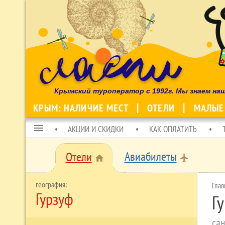
Крымский туроператор с 1992г. Мы знаем на
КРЫМ: НАЛИЧИЕ МЕСТ
ОТЕЛИ
МАЛЫЕ
menu
АКЦИИ И СКИДКИ
КАК ОПЛАТИТЬ
Авиабилеты
Отели
local_airport
home
Глав
Гурзуф
Г
сан