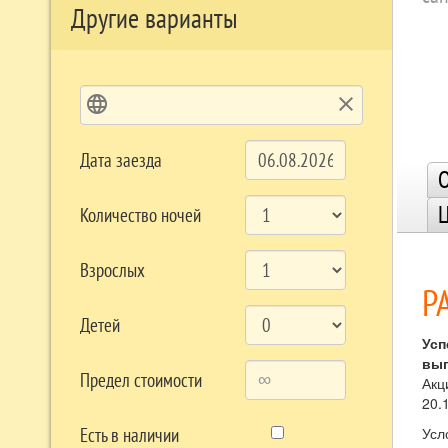
Другие варианты
language
clear
Дата заезда
О
Количество ночей
Взрослых
Р
Детей
Усп
выг
Предел стоимости
Акц
20.
Есть в наличии
Усл