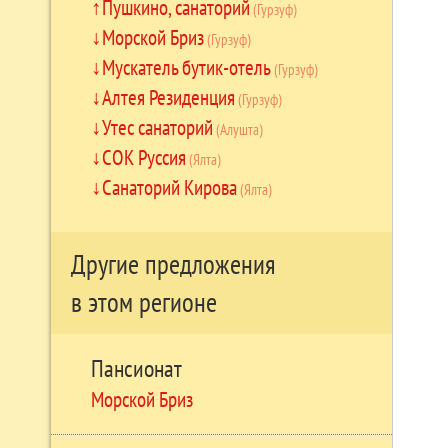
Пушкино, санаторий
(Гурзуф)
Морской Бриз
(Гурзуф)
Мускатель бутик-отель
(Гурзуф)
Алтея Резиденция
(Гурзуф)
Утес санаторий
(Алушта)
СОК Руссия
(Ялта)
Санаторий Кирова
(Ялта)
Другие предложения
в этом регионе
Пансионат
Морской Бриз