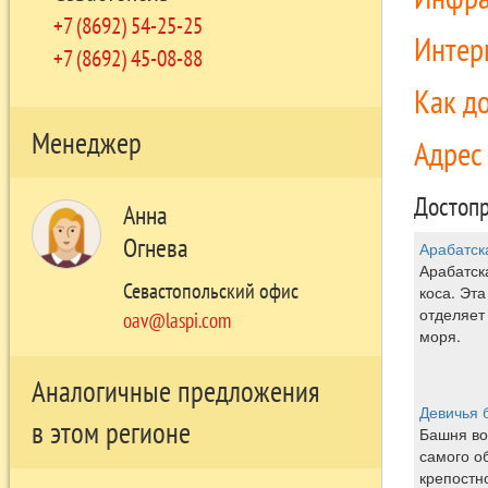
+7 (8692) 54-25-25
Интер
+7 (8692) 45-08-88
Как д
Менеджер
Адре
Достопр
Анна
Огнева
Арабатск
Арабатск
Севастопольский офис
коса. Эт
отделяет
oav@laspi.com
моря.
Аналогичные предложения
Девичья 
в этом регионе
Башня во
самого о
крепостно