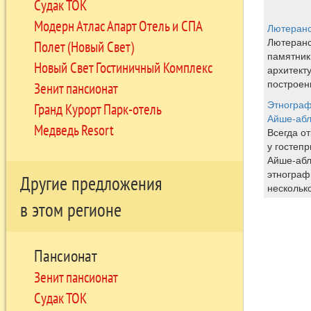
Судак ТОК
Модерн Атлас Апарт Отель и СПА
Лютеранс
Лютеранс
Полет (Новый Свет)
памятник
Новый Свет Гостиничный Комплекс
архитект
построен
Зенит пансионат
Этнограф
Гранд Курорт Парк-отель
Айше-аб
Медведь Resort
Всегда о
у гостеп
Айше-абл
этнограф
Другие предложения
несколько
в этом регионе
Пансионат
Зенит пансионат
Судак ТОК