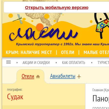
Открыть мобильную версию
Крымский туроператор с 1992г. Мы знаем наш Кры
КРЫМ: НАЛИЧИЕ МЕСТ
ОТЕЛИ
МАЛЫЕ ОТЕ
menu
АКЦИИ И СКИДКИ
КАК ОПЛАТИТЬ
ТУРИС
Авиабилеты
Отели
local_airport
home
Главная (Кр
Судак
Пано
городско