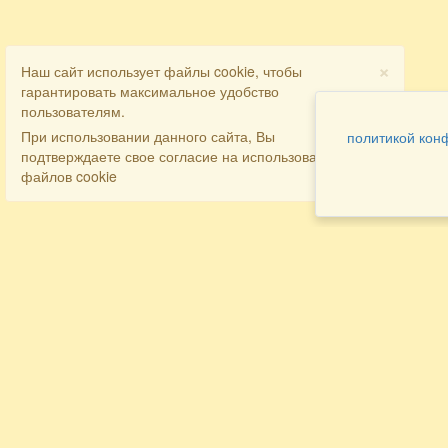
×
Наш сайт использует файлы cookie, чтобы
гарантировать максимальное удобство
пользователям.
При использовании данного сайта, Вы
политикой кон
подтверждаете свое согласие на использование
файлов cookie
Разделы
Как заказать
Главная
Договора
Контакты
туристов
Мобильная версия
Бронирование
Все предложения
номера
Экскурсионные туры
Заказ
Достопримечательности Крыма
трансфера
Авиа
Заказ экскурсий
Туры за рубеж
Тематические страницы
Агентам
Политика в отношении обработки