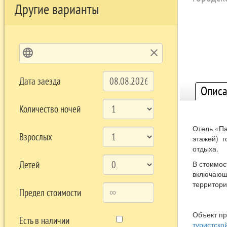
Другие варианты
language
clear
Дата заезда
Описа
Количество ночей
Отель «Па
Взрослых
этажей) г
отдыха.
Детей
В стоимос
включающи
территори
Предел стоимости
Объект п
Есть в наличии
туристско