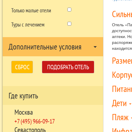
Только малые отели
Сильн
Туры с лечением
Отель «Па
доступнос
аптеки. Н
распоряже
Дополнительные условия
arrow_drop_down
находится
Разм
СБРОС
ПОДОБРАТЬ ОТЕЛЬ
Корпу
Питан
Где купить
Дети
Москва
Пляж
+7 (495) 966-09-17
Инфра
Севастополь