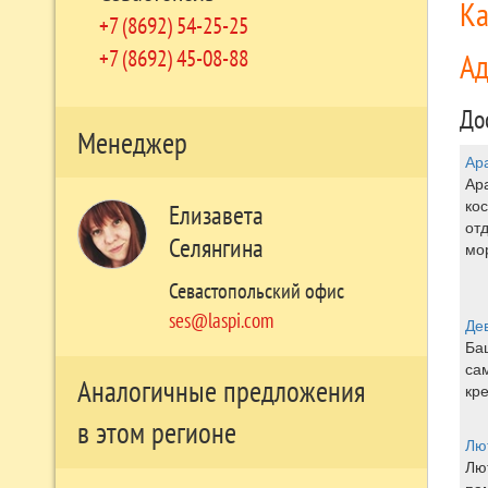
Ка
+7 (8692) 54-25-25
+7 (8692) 45-08-88
А
До
Менеджер
Ар
Ар
кос
Елизавета
отд
Селянгина
мо
Севастопольский офис
ses@laspi.com
Де
Ба
са
Аналогичные предложения
кре
в этом регионе
Лю
Лю