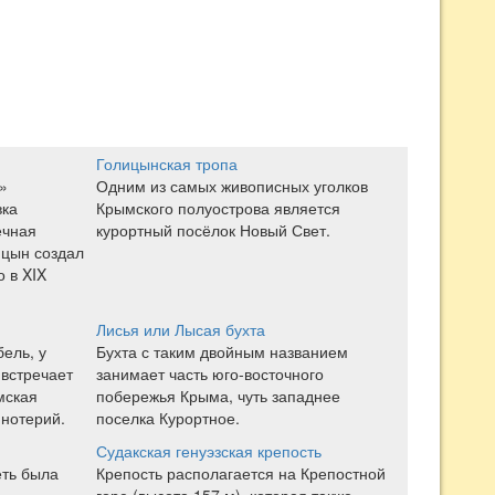
Голицынская тропа
»
Одним из самых живописных уголков
вка
Крымского полуострова является
ечная
курортный посёлок Новый Свет.
ицын создал
 в XIX
Лисья или Лысая бухта
бель, у
Бухта с таким двойным названием
 встречает
занимает часть юго-восточного
мская
побережья Крыма, чуть западнее
нотерий.
поселка Курортное.
Судакская генуэзская крепость
еть была
Крепость располагается на Крепостной