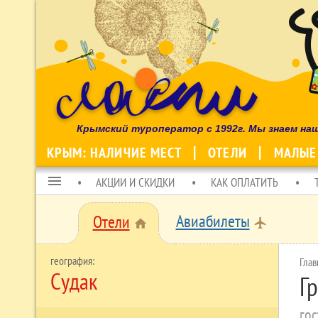
Крымский туроператор с 1992г. Мы знаем на
КРЫМ: НАЛИЧИЕ МЕСТ
ОТЕЛИ
МАЛЫЕ
menu
АКЦИИ И СКИДКИ
КАК ОПЛАТИТЬ
Авиабилеты
Отели
local_airport
home
Глав
Судак
Г
гос