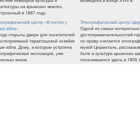
мятник немецкой культуры и
возведена в конце XVIII в.
хитектуры на крымских землях,
троенный в 1887 году.
ографический центр «В гостях у
Этнографический центр Цюр
ше-абла»
Одной из самых интересных
егда открыты двери для посетителей
достопримечательностей го
гостеприимной таракташской хозяйки
по праву считается этногра
ше-абла. Дому, в котором устроена
музей Цюрихталь, рассказы
нографическая экспозиция, уже
быте и культуре крымских ш
колько веков.
поселившихся здесь в 1805 г