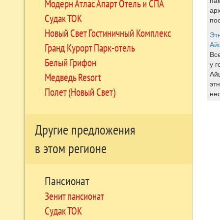
па
Модерн Атлас Апарт Отель и СПА
ар
Судак ТОК
пос
Новый Свет Гостиничный Комплекс
Этн
Ай
Гранд Курорт Парк-отель
Вс
Белый Грифон
у 
Ай
Медведь Resort
эт
Полет (Новый Свет)
нес
Другие предложения
в этом регионе
Пансионат
Зенит пансионат
Судак ТОК