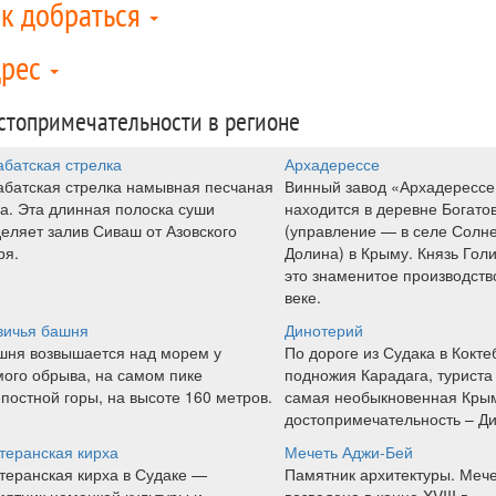
к добраться
дрес
стопримечательности в регионе
абатская стрелка
Архадерессе
абатская стрелка намывная песчаная
Винный завод «Архадерессе
а. Эта длинная полоска суши
находится в деревне Богато
еляет залив Сиваш от Азовского
(управление — в селе Солн
ря.
Долина) в Крыму. Князь Гол
это знаменитое производство
веке.
вичья башня
Динотерий
шня возвышается над морем у
По дороге из Судака в Кокте
мого обрыва, на самом пике
подножия Карадага, туриста
постной горы, на высоте 160 метров.
самая необыкновенная Кры
достопримечательность – Ди
теранская кирха
Мечеть Аджи-Бей
теранская кирха в Судаке —
Памятник архитектуры. Меч