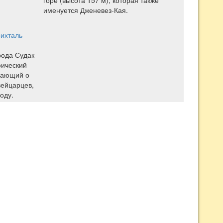
горе (высота 157 м), которая также
именуется Дженевез-Кая.
ихталь
рода Судак
фический
вающий о
вейцарцев,
оду.