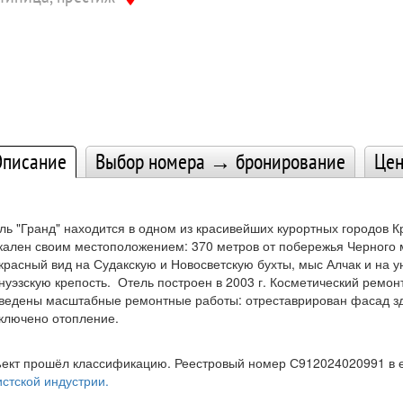
писание
Выбор номера → бронирование
Це
ль "Гранд" находится в одном из красивейших курортных городов К
кален своим местоположением: 370 метров от побережья Черного м
красный вид на Судакскую и Новосветскую бухты, мыс Алчак и на у
енуэзскую крепость. Отель построен в 2003 г. Косметический ремонт
ведены масштабные ремонтные работы: отреставрирован фасад зд
ключено отопление.
ект прошёл классификацию. Реестровый номер С912024020991 в
истской индустрии.