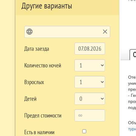
Другие варианты
language
clear
Дата заезда
О
Количество ночей
Оте
Взрослых
уни
пре
- Г
Детей
про
под
Предел стоимости
Объ
тур
Есть в наличии