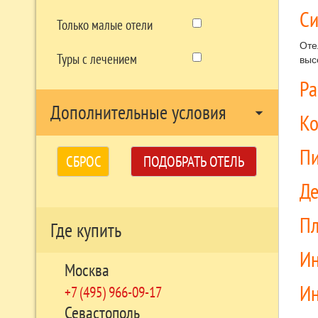
Си
Только малые отели
Оте
Туры с лечением
выс
Р
Дополнительные условия
arrow_drop_down
Ко
П
СБРОС
ПОДОБРАТЬ ОТЕЛЬ
Д
П
Где купить
Ин
Москва
Ин
+7 (495) 966-09-17
Севастополь