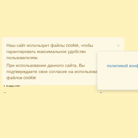
×
Наш сайт использует файлы cookie, чтобы
гарантировать максимальное удобство
пользователям.
При использовании данного сайта, Вы
политикой кон
подтверждаете свое согласие на использование
файлов cookie
Разделы
Как заказать
Главная
Договора
Контакты
туристов
Мобильная версия
Бронирование
Все предложения
номера
Экскурсионные туры
Заказ
Достопримечательности Крыма
трансфера
Авиа
Заказ экскурсий
Туры за рубеж