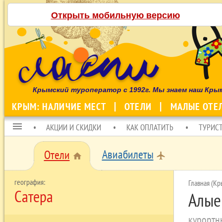
Открыть мобильную версию
Крымский туроператор с 1992г. Мы знаем наш Кры
КРЫМ: НАЛИЧИЕ МЕСТ
ОТЕЛИ
МАЛЫЕ ОТЕ
menu
АКЦИИ И СКИДКИ
КАК ОПЛАТИТЬ
ТУРИС
Авиабилеты
Отели
local_airport
home
Главная (Кр
Сатера
Алые
курортн