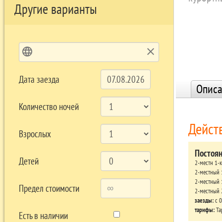
Другие варианты
language
clear
Дата заезда
Описа
Количество ночей
Дейст
Взрослых
Постоя
Детей
2-местн 1-
2-местный 
2-местный 
Предел стоимости
2-местный 
заезды:
c 0
тарифы:
Та
Есть в наличии