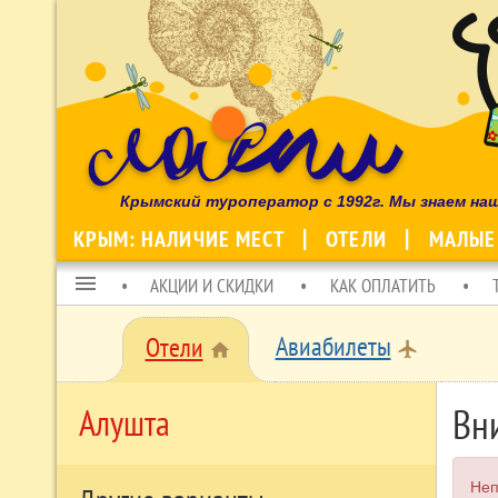
Крымский туроператор с 1992г. Мы знаем на
КРЫМ: НАЛИЧИЕ МЕСТ
ОТЕЛИ
МАЛЫЕ
menu
АКЦИИ И СКИДКИ
КАК ОПЛАТИТЬ
Авиабилеты
Отели
local_airport
home
Вн
Алушта
Неп