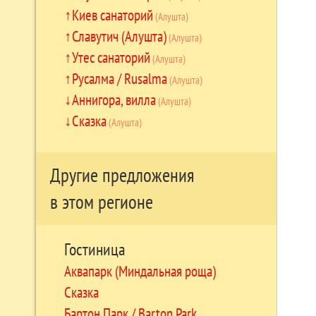
Киев санаторий
(Алушта)
Славутич (Алушта)
(Алушта)
Утес санаторий
(Алушта)
Русалма / Rusalma
(Алушта)
Аннигора, вилла
(Алушта)
Сказка
(Алушта)
Другие предложения
в этом регионе
Гостиница
Аквапарк (Миндальная роща)
Сказка
Бартон Парк / Barton Park