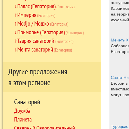
экскурси
Палас (Евпатория)
(Евпатория)
Караимск
Империя
на терри
(Евпатория)
духовный
Modjo / Моджо
(Евпатория)
Приморье (Евпатория)
(Евпатория)
Таврия санаторий
Мечеть Х
(Евпатория)
Соборная
Мечта санаторий
(Евпатория)
Евпатори
Другие предложения
Свято-Ни
в этом регионе
Второй в
вместимо
могут на
Санаторий
Дружба
Планета
Турецкие
Северный Оздоровительный