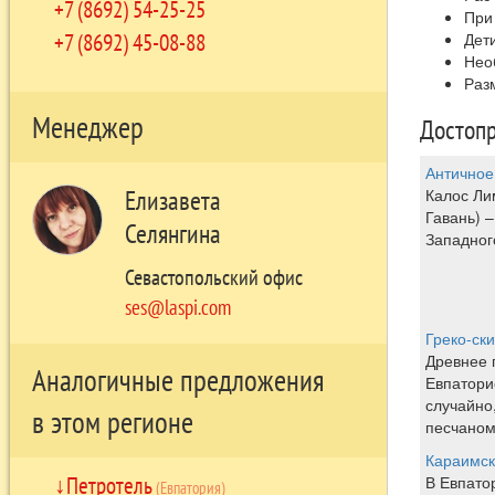
+7 (8692) 54-25-25
При
+7 (8692) 45-08-88
Дет
Нео
Раз
Менеджер
Достопр
Античное
Елизавета
Калос Ли
Гавань) 
Селянгина
Западног
Севастопольский офис
ses@laspi.com
Греко-ск
Древнее 
Аналогичные предложения
Евпатори
случайно
в этом регионе
песчаном 
Караимск
Петротель
В Евпато
(Евпатория)