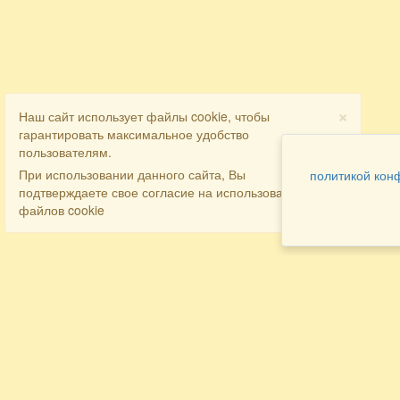
×
Наш сайт использует файлы cookie, чтобы
гарантировать максимальное удобство
пользователям.
При использовании данного сайта, Вы
политикой кон
подтверждаете свое согласие на использование
файлов cookie
Разделы
Как заказать
Главная
Договора
Контакты
туристов
Мобильная версия
Бронирование
Все предложения
номера
Экскурсионные туры
Заказ
Достопримечательности Крыма
трансфера
Авиа
Заказ экскурсий
Туры за рубеж