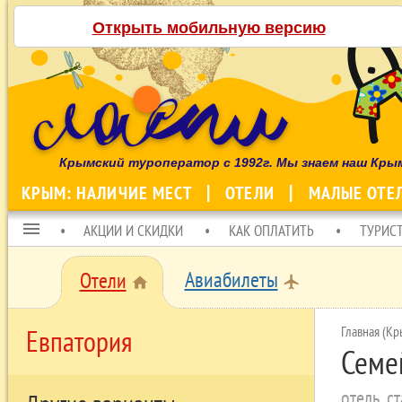
Открыть мобильную версию
Крымский туроператор с 1992г. Мы знаем наш Кры
КРЫМ: НАЛИЧИЕ МЕСТ
ОТЕЛИ
МАЛЫЕ ОТЕ
menu
АКЦИИ И СКИДКИ
КАК ОПЛАТИТЬ
ТУРИС
Авиабилеты
Отели
local_airport
home
Главная (Кр
Евпатория
Семе
отель, с