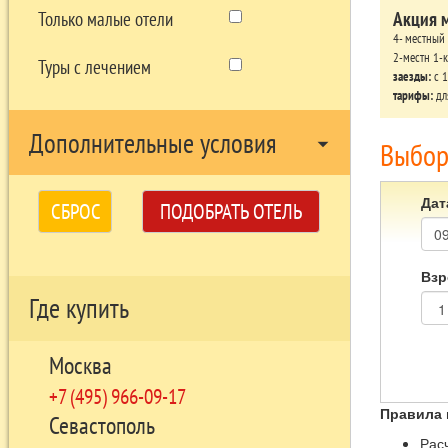
Акция 
Только малые отели
4- местный
2-местн 1-
Туры с лечением
заезды:
c 1
тарифы:
дл
Дополнительные условия
arrow_drop_down
Выбор
Дат
СБРОС
ПОДОБРАТЬ ОТЕЛЬ
Взр
Где купить
Москва
+7 (495) 966-09-17
Правила 
Севастополь
Расч