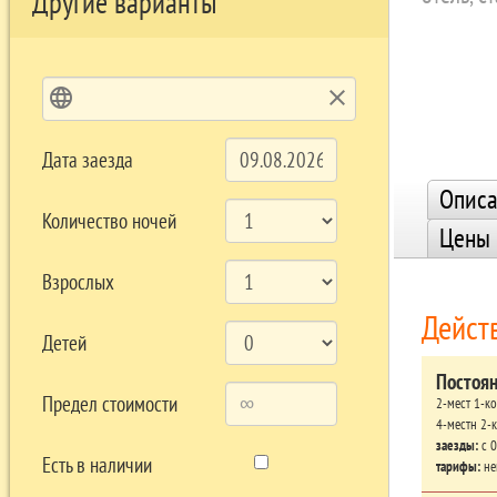
Другие варианты
language
clear
Дата заезда
Описа
Количество ночей
Цены
Взрослых
Дейст
Детей
Постоя
Предел стоимости
2-мест 1-к
4-местн 2-
заезды:
c 0
Есть в наличии
тарифы:
не