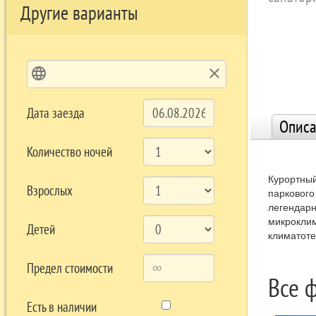
Другие варианты
language
clear
Дата заезда
Описа
Количество ночей
Курортный
Взрослых
паркового
легендарн
микроклим
Детей
климатоте
сосудисто
Предел стоимости
На курорт
Все 
«Все вклю
Есть в наличии
Название 