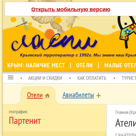
Открыть мобильную версию
Крымский туроператор с 1992г. Мы знаем наш Кры
КРЫМ: НАЛИЧИЕ МЕСТ
ОТЕЛИ
МАЛЫЕ ОТЕ
menu
АКЦИИ И СКИДКИ
КАК ОПЛАТИТЬ
ТУРИС
Авиабилеты
Отели
local_airport
home
Главная (Кр
Партенит
Ател
санатор