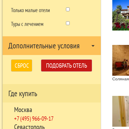
Существуе
буквально
Только малые отели
Местность
принадлеж
Туры с лечением
Андрея Ми
усадьбой 
В 1885-18
Дополнительные условия
построен 
arrow_drop_down
А.С Пушки
В 1920 го
СБРОС
ПОДОБРАТЬ ОТЕЛЬ
С января 
Карасан».
Соляная
Где купить
Москва
+7 (495) 966-09-17
Севастополь