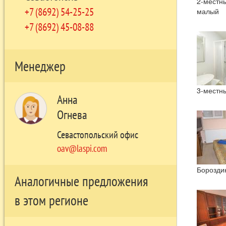
2-местн
+7 (8692) 54-25-25
малый
+7 (8692) 45-08-88
Менеджер
3-местн
Анна
Огнева
Севастопольский офис
oav@laspi.com
Борозди
Аналогичные предложения
в этом регионе