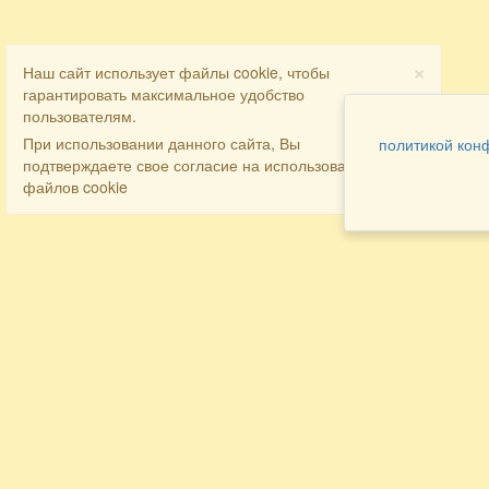
×
Наш сайт использует файлы cookie, чтобы
гарантировать максимальное удобство
пользователям.
При использовании данного сайта, Вы
политикой кон
подтверждаете свое согласие на использование
файлов cookie
Разделы
Как заказать
Главная
Договора
Контакты
туристов
Мобильная версия
Бронирование
Все предложения
номера
Экскурсионные туры
Заказ
Достопримечательности Крыма
трансфера
Авиа
Заказ экскурсий
Туры за рубеж
Тематические страницы
Агентам
Политика в отношении обработки
персональных данных