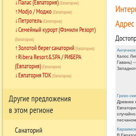
Палас (Евпатория)
(Евпатория)
Интер
Modjo / Моджо
(Евпатория)
Петротель
Адре
(Евпатория)
Семейный курорт (Фэмили Резорт)
Достопр
(Евпатория)
Золотой берег санаторий
(Евпатория)
Античное
Ribera Resort&SPA / РИБЕРА
Калос Ли
Гавань) 
(Евпатория)
(Евпатория)
Западног
Евпатория ТОК
(Евпатория)
Греко-ск
Другие предложения
Древнее 
Евпатори
в этом регионе
случайно
песчаном 
Санаторий
Караимск
В Евпато