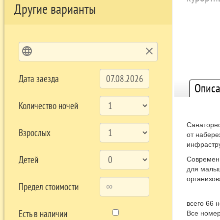
Другие варианты
language
clear
Дата заезда
Описа
Количество ночей
Санаторно
Взрослых
от набере
инфрастру
Детей
Современн
для малыш
организов
Предел стоимости
всего 66 
Есть в наличии
Все номер