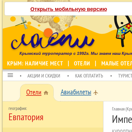
Открыть мобильную версию
Крымский туроператор с 1992г. Мы знаем наш Кры
КРЫМ: НАЛИЧИЕ МЕСТ
ОТЕЛИ
МАЛЫЕ ОТЕ
menu
АКЦИИ И СКИДКИ
КАК ОПЛАТИТЬ
ТУРИС
Авиабилеты
Отели
local_airport
home
Главная (Кр
Евпатория
Импе
курортн