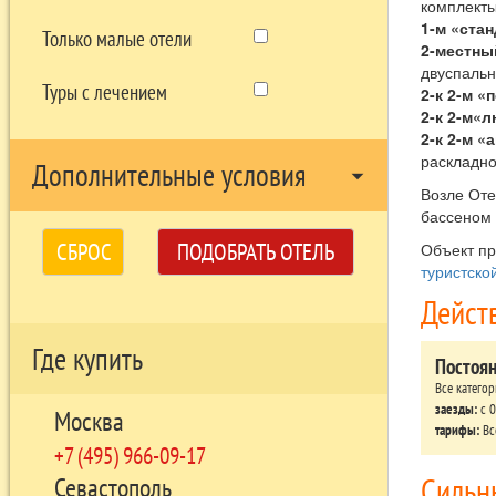
комплекты
1-м «ста
Только малые отели
2-местны
двуспальн
Туры с лечением
2-к 2-м «
2-к 2-м«
2-к 2-м 
раскладно
Дополнительные условия
arrow_drop_down
Возле Оте
бассеном 
СБРОС
ПОДОБРАТЬ ОТЕЛЬ
Объект п
туристско
Дейст
Где купить
Постоя
Все катего
заезды:
c 0
Москва
тарифы:
Вс
+7 (495) 966-09-17
Сильн
Севастополь