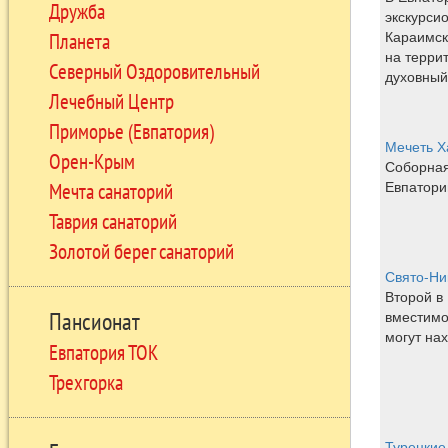
Дружба
экскурси
Караимск
Планета
на терри
Северный Оздоровительный
духовный
Лечебный Центр
Приморье (Евпатория)
Мечеть Х
Орен-Крым
Соборная
Евпатори
Мечта санаторий
Таврия санаторий
Золотой берег санаторий
Свято-Ни
Второй в
вместимо
Пансионат
могут на
Евпатория ТОК
Трехгорка
Турецкие