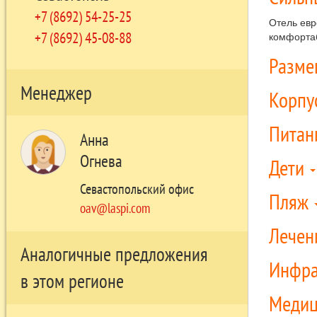
+7 (8692) 54-25-25
Отель евр
+7 (8692) 45-08-88
комфортаб
Разм
Менеджер
Корпу
Питан
Анна
Огнева
Дети
Севастопольский офис
Пляж
oav@laspi.com
Лечен
Аналогичные предложения
Инфра
в этом регионе
Медиц