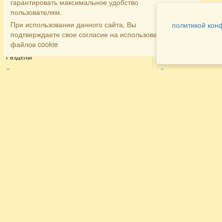
гарантировать максимальное удобство
пользователям.
При использовании данного сайта, Вы
политикой кон
подтверждаете свое согласие на использование
файлов cookie
Разделы
Как заказать
Главная
Договора
Контакты
туристов
Мобильная версия
Бронирование
Все предложения
номера
Экскурсионные туры
Заказ
Достопримечательности Крыма
трансфера
Авиа
Заказ экскурсий
Туры за рубеж
Тематические страницы
Агентам
Политика в отношении обработки
персональных данных