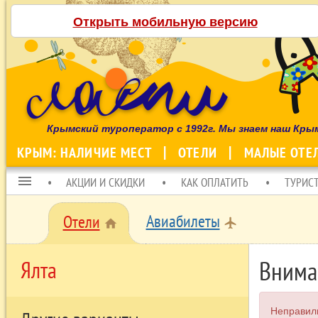
Открыть мобильную версию
Крымский туроператор с 1992г. Мы знаем наш Кры
КРЫМ: НАЛИЧИЕ МЕСТ
ОТЕЛИ
МАЛЫЕ ОТЕ
menu
АКЦИИ И СКИДКИ
КАК ОПЛАТИТЬ
ТУРИС
Авиабилеты
Отели
local_airport
home
Внима
Ялта
Неправил