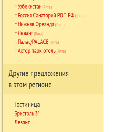
Узбекистан
(Ялта)
Россия Санаторий РОП РФ
(Ялта)
Нижняя Ореанда
(Ялта)
Левант
(Ялта)
Палас/PALACE
(Ялта)
Актер парк-отель
(Ялта)
Другие предложения
в этом регионе
Гостиница
Бристоль 3*
Левант