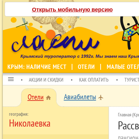
Открыть мобильную версию
Крымский туроператор с 1992г. Мы знаем наш Кры
КРЫМ: НАЛИЧИЕ МЕСТ
ОТЕЛИ
МАЛЫЕ ОТЕ
menu
АКЦИИ И СКИДКИ
КАК ОПЛАТИТЬ
ТУРИС
Авиабилеты
Отели
local_airport
home
Главная (Кр
Николаевка
Расс
пансион