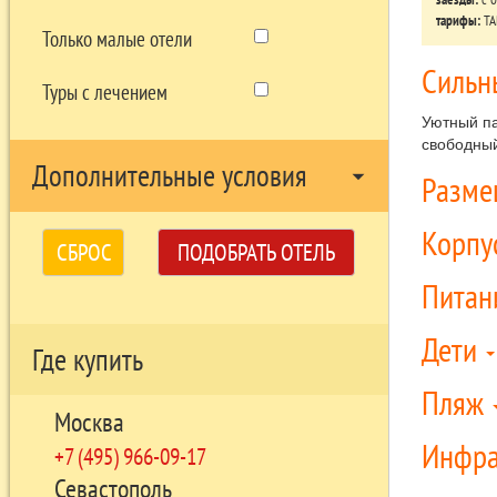
тарифы:
ТА
Только малые отели
Сильн
Туры с лечением
Уютный па
свободный
Дополнительные условия
arrow_drop_down
Разм
Корпу
СБРОС
ПОДОБРАТЬ ОТЕЛЬ
Питан
Дети
Где купить
Пляж
Москва
Инфра
+7 (495) 966-09-17
Севастополь