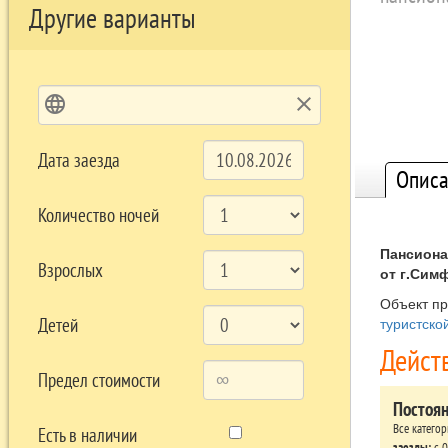
Другие варианты
language
clear
Дата заезда
Описа
Количество ночей
Пансиона
Взрослых
от г.Сим
Объект п
Детей
туристско
Дейст
Предел стоимости
Постоя
Все катего
Есть в наличии
заезды:
c 0