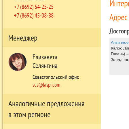
Интер
+7 (8692) 54-25-25
Адре
+7 (8692) 45-08-88
Достопр
Менеджер
Античное
Калос Ли
Гавань) 
Елизавета
Западног
Селянгина
Севастопольский офис
ses@laspi.com
Аналогичные предложения
в этом регионе