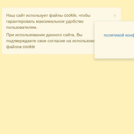
×
Наш сайт использует файлы cookie, чтобы
гарантировать максимальное удобство
пользователям.
При использовании данного сайта, Вы
политикой кон
подтверждаете свое согласие на использование
файлов cookie
Разделы
Как заказать
Главная
Договора
Контакты
туристов
Мобильная версия
Бронирование
Все предложения
номера
Экскурсионные туры
Заказ
Достопримечательности Крыма
трансфера
Авиа
Заказ экскурсий
Туры за рубеж
Тематические страницы
Агентам
Политика в отношении обработки
персональных данных