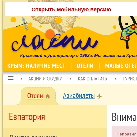
Открыть мобильную версию
Крымский туроператор с 1992г. Мы знаем наш Кры
КРЫМ: НАЛИЧИЕ МЕСТ
ОТЕЛИ
МАЛЫЕ ОТЕ
menu
АКЦИИ И СКИДКИ
КАК ОПЛАТИТЬ
ТУРИС
Авиабилеты
Отели
local_airport
home
Внима
Евпатория
Неправил