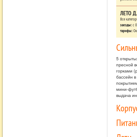
ЛЕТО Д
Все катего
заезды:
c 0
тарифы:
Ок
Сильн
5 открыты
пресной в
горками (
бассейн в
покрытием
мини-футб
выдача ин
Корпу
Питан