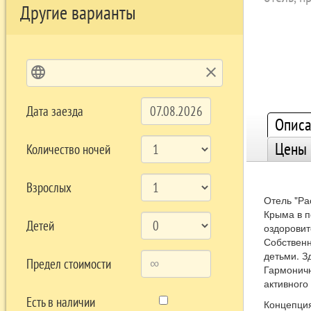
Другие варианты
language
clear
Дата заезда
Описа
Цены
Количество ночей
Взрослых
Отель "Ра
Крыма в п
Детей
оздоровит
Собственн
детьми. З
Предел стоимости
Гармоничн
активного
Есть в наличии
Концепция