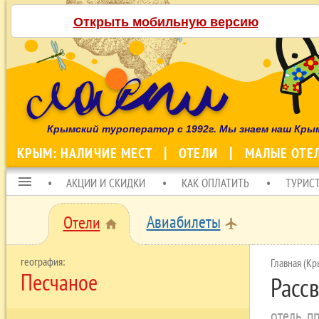
Открыть мобильную версию
Крымский туроператор с 1992г. Мы знаем наш Кры
КРЫМ: НАЛИЧИЕ МЕСТ
ОТЕЛИ
МАЛЫЕ ОТЕ
menu
АКЦИИ И СКИДКИ
КАК ОПЛАТИТЬ
ТУРИС
Авиабилеты
Отели
local_airport
home
Главная (Кр
Песчаное
Расс
отель, 