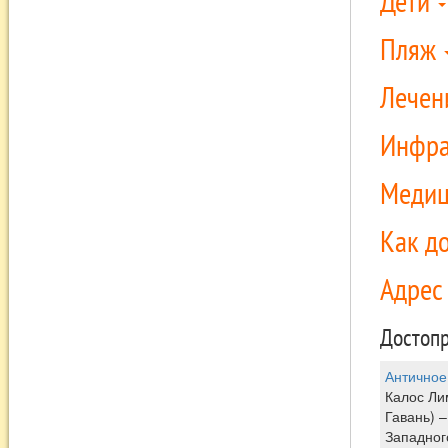
Дети
Пляж
Лечен
Инфра
Медиц
Как д
Адре
Достопр
Античное
Калос Ли
Гавань) 
Западног