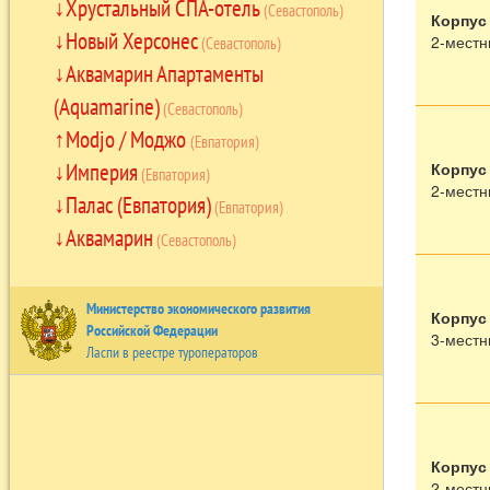
Хрустальный СПА-отель
(Севастополь)
Корпус
Новый Херсонес
2-местн
(Севастополь)
Аквамарин Апартаменты
(Aquamarine)
(Севастополь)
Modjo / Моджо
(Евпатория)
Империя
Корпус
(Евпатория)
2-местн
Палас (Евпатория)
(Евпатория)
Аквамарин
(Севастополь)
Министерство экономического развития
Корпус
Российской Федерации
3-местн
Ласпи в реестре туроператоров
Корпус
2-местн