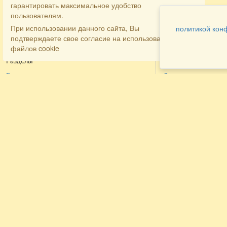
гарантировать максимальное удобство
пользователям.
При использовании данного сайта, Вы
политикой кон
подтверждаете свое согласие на использование
файлов cookie
Разделы
Как заказать
Главная
Договора
Контакты
туристов
Мобильная версия
Бронирование
Все предложения
номера
Экскурсионные туры
Заказ
Достопримечательности Крыма
трансфера
Авиа
Заказ экскурсий
Туры за рубеж
Тематические страницы
Агентам
Политика в отношении обработки
персональных данных