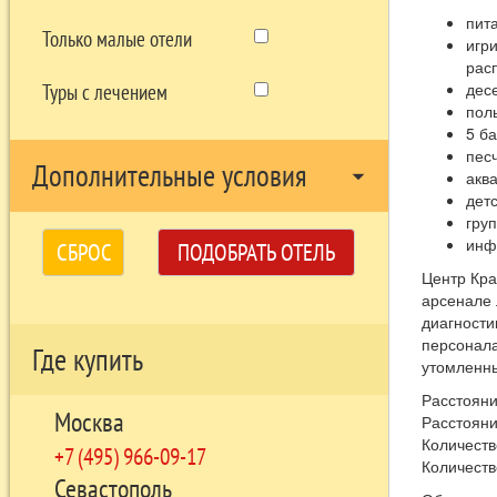
пита
Только малые отели
игри
рас
десе
Туры с лечением
пол
5 ба
пес
Дополнительные условия
arrow_drop_down
аква
дет
гру
инф
СБРОС
ПОДОБРАТЬ ОТЕЛЬ
Центр Кра
арсенале 
диагности
персонала
Где купить
утомленны
Расстоян
Москва
Расстояни
Количеств
+7 (495) 966-09-17
Количеств
Севастополь