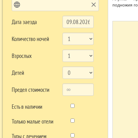
language
clear
подножия го
зелени садо
насаждений.
Дата заезда
цветущих юж
такой атмос
места отдых
Количество ночей
превосходны
именно это 
приезжающих
Взрослых
известные д
Отдых в Алу
Детей
прохладные 
Средняя тем
Предел стоимости
2 150, отно
летом +22 ..
Есть в наличии
Только малые отели
Туры с лечением