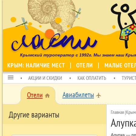
Крымский туроператор с 1992г. Мы знаем наш Кры
КРЫМ: НАЛИЧИЕ МЕСТ
ОТЕЛИ
МАЛЫЕ ОТЕ
menu
АКЦИИ И СКИДКИ
КАК ОПЛАТИТЬ
ТУРИС
Авиабилеты
Отели
local_airport
home
Главная (Крым
Другие варианты
Алупк
Алупка — пр