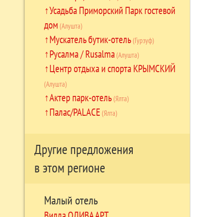
Усадьба Приморский Парк гостевой
дом
(Алушта)
Мускатель бутик-отель
(Гурзуф)
Русалма / Rusalma
(Алушта)
Центр отдыха и спорта КРЫМСКИЙ
(Алушта)
Актер парк-отель
(Ялта)
Палас/PALACE
(Ялта)
Другие предложения
в этом регионе
Малый отель
Вилла ОЛИВА АРТ