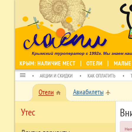
Крымский туроператор с 1992г. Мы знаем на
КРЫМ: НАЛИЧИЕ МЕСТ
ОТЕЛИ
МАЛЫЕ
menu
АКЦИИ И СКИДКИ
КАК ОПЛАТИТЬ
Авиабилеты
Отели
local_airport
home
Вн
Утес
Неп