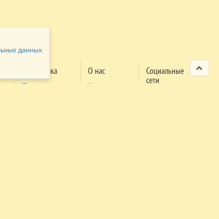
льных данных
Поддержка
О нас
Социальные
сети
Проверка
Мероприятия
м
заявки
Правила
поселения
Правила
трансфера
Экстренный
телефон