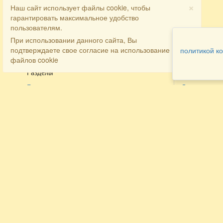
×
Наш сайт использует файлы cookie, чтобы
гарантировать максимальное удобство
пользователям.
При использовании данного сайта, Вы
подтверждаете свое согласие на использование
политикой к
файлов cookie
Разделы
Как заказать
Главная
Договора
Контакты
туристов
Мобильная версия
Бронирован
Все предложения
номера
Экскурсионные туры
Заказ
Достопримечательности Крыма
трансфера
Авиа
Заказ экскур
Туры за рубеж
Тематические страницы
Агентам
Политика в отношении обработки
персональных данных