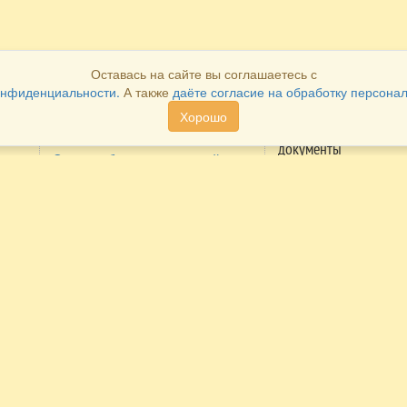
Оставась на сайте вы соглашаетесь с
онфиденциальности.
А также
даёте согласие на обработку персона
Хорошо
Как оплатить
Как получить
документы
Система быстрых платежей
Распечатать в лично
Оплата через личный кабинет
кабинете
ие
Cбербанка
Получить в наших
Оплата через личный кабинет
офисах
Альфа-банка
Получить по
Оплата наличными в наших
электронной почте
сий
офисах
Получить почтой
Оплата по безналичному
(конверт)
расчету
Мы в реестре
Оплата платежными картами на
туроператоров
сайте.
Возврат денежных средств