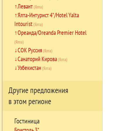
Левант
(Ялта)
Ялта-Интурист 4*/Hotel Yalta
Intourist
(Ялта)
Ореанда/Oreanda Premier Hotel
(Ялта)
СОК Руссия
(Ялта)
Санаторий Кирова
(Ялта)
Узбекистан
(Ялта)
Другие предложения
в этом регионе
Гостиница
Бристоль 3*