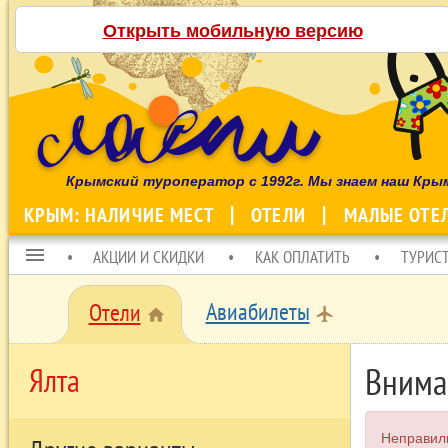
Открыть мобильную версию
Крымский туроператор с 1992г. Мы знаем наш Кры
КРЫМ: НАЛИЧИЕ МЕСТ
ОТЕЛИ
МАЛЫЕ ОТЕ
menu
АКЦИИ И СКИДКИ
КАК ОПЛАТИТЬ
ТУРИС
Авиабилеты
Отели
local_airport
home
Внима
Ялта
Неправил