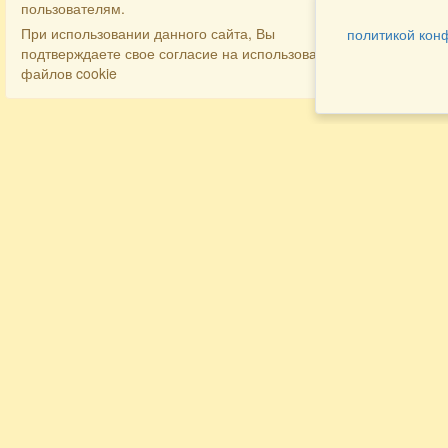
пользователям.
При использовании данного сайта, Вы
политикой кон
подтверждаете свое согласие на использование
файлов cookie
Разделы
Как заказать
Главная
Договора
Контакты
туристов
Мобильная версия
Бронирование
Все предложения
номера
Экскурсионные туры
Заказ
Достопримечательности Крыма
трансфера
Авиа
Заказ экскурсий
Туры за рубеж
Тематические страницы
Агентам
Политика в отношении обработки
персональных данных