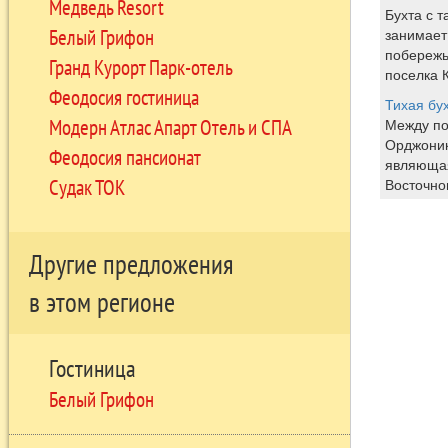
Медведь Resort
Бухта с 
Белый Грифон
занимает
побережь
Гранд Курорт Парк-отель
поселка 
Феодосия гостиница
Тихая бу
Модерн Атлас Апарт Отель и СПА
Между по
Орджоник
Феодосия пансионат
являюща
Судак ТОК
Восточно
Другие предложения
в этом регионе
Гостиница
Белый Грифон