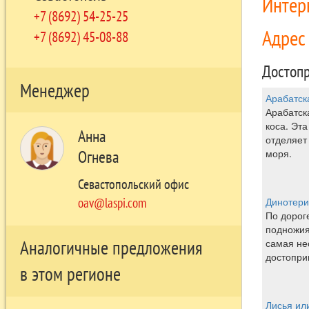
Интер
+7 (8692) 54-25-25
Адре
+7 (8692) 45-08-88
Достопр
Менеджер
Арабатск
Арабатск
коса. Эт
Анна
отделяет
Огнева
моря.
Севастопольский офис
oav@laspi.com
Динотери
По дороге
подножия
самая не
Аналогичные предложения
достопри
в этом регионе
Лисья ил