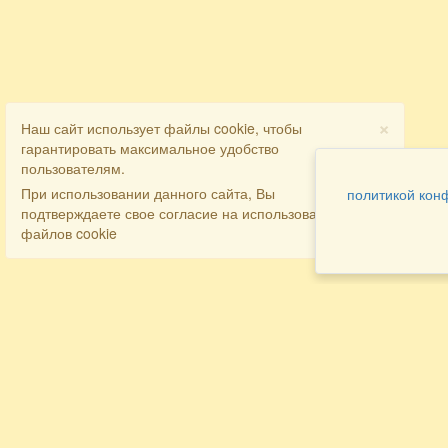
×
Наш сайт использует файлы cookie, чтобы
гарантировать максимальное удобство
пользователям.
При использовании данного сайта, Вы
политикой кон
подтверждаете свое согласие на использование
файлов cookie
Разделы
Как заказать
Главная
Договора
Контакты
туристов
Мобильная версия
Бронирование
Все предложения
номера
Экскурсионные туры
Заказ
Достопримечательности Крыма
трансфера
Авиа
Заказ экскурсий
Туры за рубеж
Тематические страницы