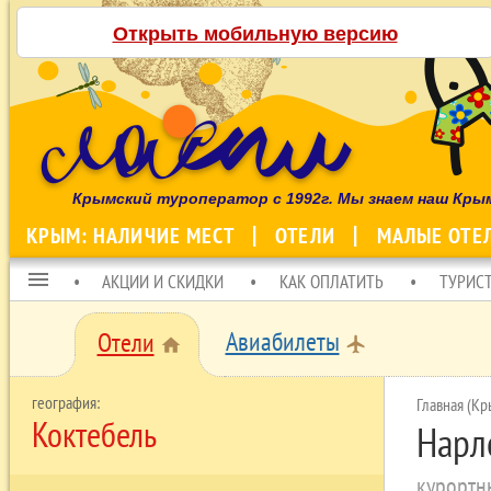
Открыть мобильную версию
Крымский туроператор с 1992г. Мы знаем наш Кры
КРЫМ: НАЛИЧИЕ МЕСТ
ОТЕЛИ
МАЛЫЕ ОТЕ
menu
АКЦИИ И СКИДКИ
КАК ОПЛАТИТЬ
ТУРИС
Авиабилеты
Отели
local_airport
home
Главная (Кр
Коктебель
Нарл
курортн