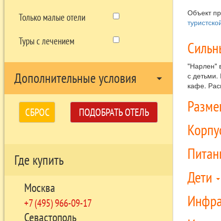
Объект п
Только малые отели
туристско
Туры с лечением
Сильн
"Нарлен" 
Дополнительные условия
с детьми.
arrow_drop_down
кафе. Рас
Разм
СБРОС
ПОДОБРАТЬ ОТЕЛЬ
Корпу
Питан
Где купить
Дети
Москва
Инфра
+7 (495) 966-09-17
Севастополь