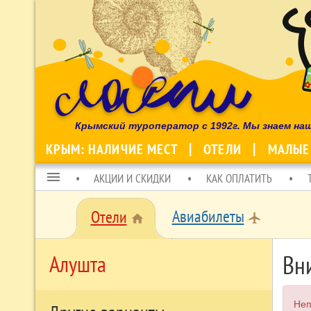
Крымский туроператор с 1992г. Мы знаем на
КРЫМ: НАЛИЧИЕ МЕСТ
ОТЕЛИ
МАЛЫЕ
menu
АКЦИИ И СКИДКИ
КАК ОПЛАТИТЬ
Авиабилеты
Отели
local_airport
home
Вн
Алушта
Неп