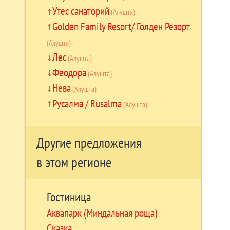
Утес санаторий
(Алушта)
Golden Family Resort/ Голден Резорт
(Алушта)
Лес
(Алушта)
Феодора
(Алушта)
Нева
(Алушта)
Русалма / Rusalma
(Алушта)
Другие предложения
в этом регионе
Гостиница
Аквапарк (Миндальная роща)
Сказка