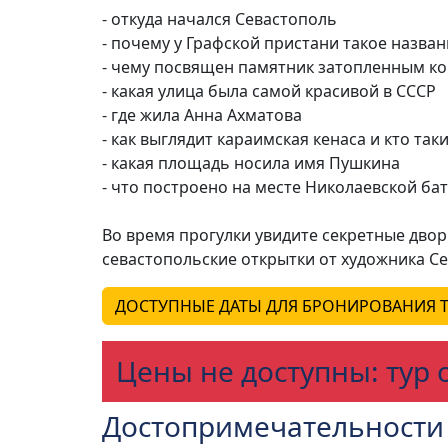
- откуда начался Севастополь
- почему у Графской пристани такое назва
- чему посвящен памятник затопленным к
- какая улица была самой красивой в СССР
- где жила Анна Ахматова
- как выглядит караимская кенаса и кто та
- какая площадь носила имя Пушкина
- что построено на месте Николаевской ба
Во время прогулки увидите секретные двор
севастопольские открытки от художника С
ДОСТУПНЫЕ ДАТЫ ДЛЯ БРОНИРОВАНИЯ Т
Цены не доступны: тур
Достопримечательности