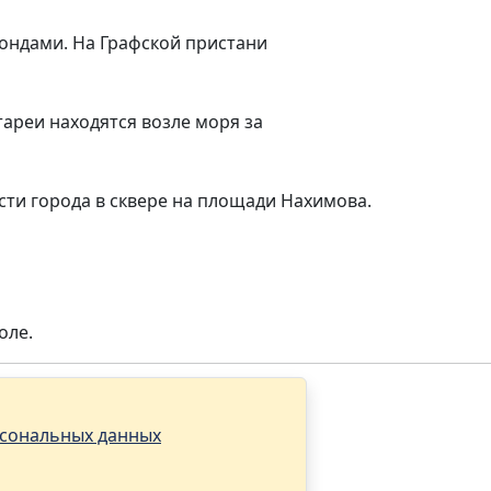
ондами. На Графской пристани
ареи находятся возле моря за
сти города в сквере на площади Нахимова.
оле.
305
рсональных данных
ых