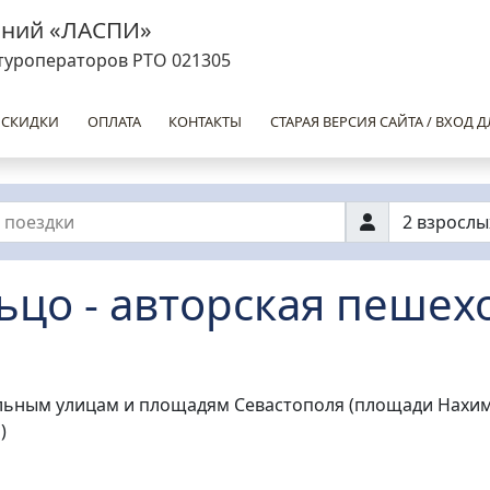
аний «ЛАСПИ»
туроператоров РТО 021305
 СКИДКИ
ОПЛАТА
КОНТАКТЫ
СТАРАЯ ВЕРСИЯ САЙТА / ВХОД Д
 поездки
2 взрослы
цо - авторская пешех
альным улицам и площадям Севастополя (площади Нахим
)