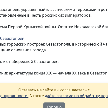
евастополя, украшенный классическими террасами и рот
становленные в честь российских императоров.
емя Первой Крымской войны. Остатки Николаевской бат
 Севастополя
ых городских построек Севастополя, в исторической ча
вщине основания города.
ом с набережной Севастополя.
ник архитектуры конца XIX — начала XX века в Севастоп
Ласпи в реестре туроператоров РТО 021
Оставась на сайте вы соглашаетесь с
енциальности.
А также
даёте согласие на обработку пе
аша политика в отношении хранения и обработки персональных данн
Хорошо