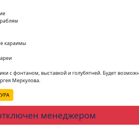
ние
ораблям
кие караимы
тареи
ики с фонтаном, выставкой и голубятней. Будет возмож
ергея Меркулова.
УРА
 отключен менеджером