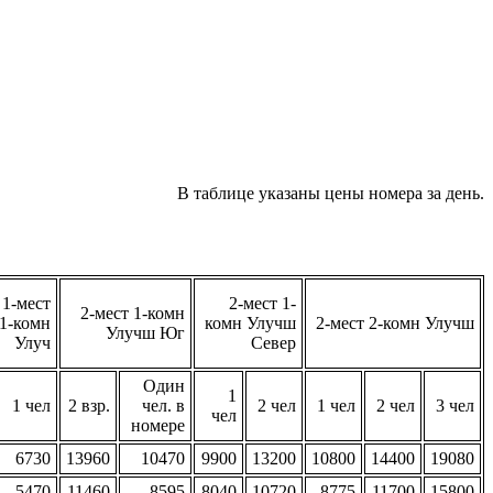
В таблице указаны цены номера за день.
1-мест
2-мест 1-
2-мест 1-комн
1-комн
комн Улучш
2-мест 2-комн Улучш
Улучш Юг
Улуч
Север
Один
1
1 чел
2 взр.
чел. в
2 чел
1 чел
2 чел
3 чел
чел
номере
6730
13960
10470
9900
13200
10800
14400
19080
5470
11460
8595
8040
10720
8775
11700
15800