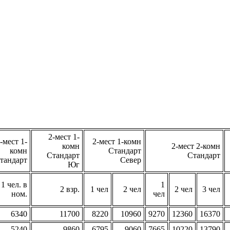
2-мест 1-
-мест 1-
2-мест 1-комн
комн
2-мест 2-комн
комн
Стандарт
Стандарт
Стандарт
тандарт
Север
Юг
1 чел. в
1
2 взр.
1 чел
2 чел
2 чел
3 чел
ном.
чел
6340
11700
8220
10960
9270
12360
16370
5240
9860
6795
9060
7665
10220
13790