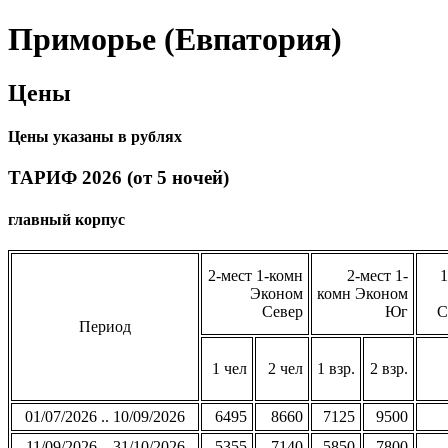
Приморье (Евпатория)
Цены
Цены указаны в рублях
ТАРИФ 2026 (от 5 ночей)
главный корпус
2-мест 1-комн
2-мест 1-
1
Эконом
комн Эконом
Север
Юг
С
Период
1 чел
2 чел
1 взр.
2 взр.
01/07/2026 .. 10/09/2026
6495
8660
7125
9500
11/09/2026 .. 31/10/2026
5355
7140
5850
7800